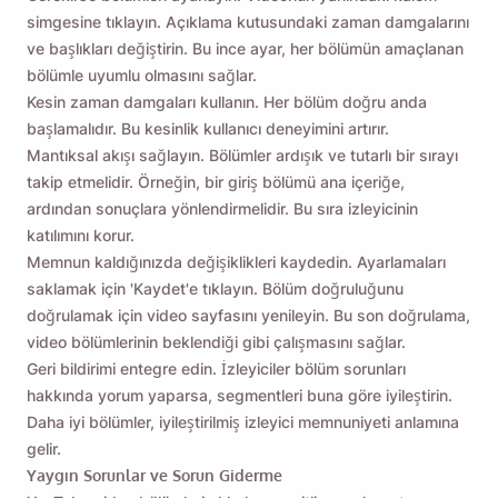
simgesine tıklayın. Açıklama kutusundaki zaman damgalarını
ve başlıkları değiştirin. Bu ince ayar, her bölümün amaçlanan
bölümle uyumlu olmasını sağlar.
Bana hatırlat 🔔
Kesin zaman damgaları kullanın. Her bölüm doğru anda
başlamalıdır. Bu kesinlik kullanıcı deneyimini artırır.
MacOS veya Windows PC'ye geri
Mantıksal akışı sağlayın. Bölümler ardışık ve tutarlı bir sırayı
döndüğünüzde kendinize Viddly'yi indirmeniz
takip etmelidir. Örneğin, bir giriş bölümü ana içeriğe,
için bir hatırlatıcı gönderin.
ardından sonuçlara yönlendirmelidir. Bu sıra izleyicinin
katılımını korur.
Memnun kaldığınızda değişiklikleri kaydedin. Ayarlamaları
Name
saklamak için 'Kaydet'e tıklayın. Bölüm doğruluğunu
doğrulamak için video sayfasını yenileyin. Bu son doğrulama,
video bölümlerinin beklendiği gibi çalışmasını sağlar.
Email
Geri bildirimi entegre edin. İzleyiciler bölüm sorunları
hakkında yorum yaparsa, segmentleri buna göre iyileştirin.
Daha iyi bölümler, iyileştirilmiş izleyici memnuniyeti anlamına
Bu seçeneği işaretleyerek
Gizlilik Politikamızı
kabul etmiş
gelir.
olursunuz.
Yaygın Sorunlar ve Sorun Giderme