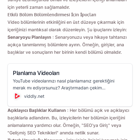
için yeterli zaman sağlamalıdır.
Etkili Bölüm Bölümlendirmesi İçin İpuçları
Video bölümlerinin etkinliğini en üst düzeye çıkarmak için
içeriğinizi mantıksal olarak düzenleyin. Şu ipuçlarını izleyin:
Senaryoyu Planlayın
: Senaryonuzu veya hikaye tahtanızı
açıkça tanımlanmış bölümlere ayırın. Örneğin, girişler, ana
başlıklar ve sonuçların her birinin kendi bölümü olmalıdır.
Planlama Videoları
YouTube videolarınızı nasıl planlamanız gerektiğini
merak mı ediyorsunuz? Araştırmadan çekim
planlamasına kadar YouTube video planlama hakkında
viddly.net
bilmeniz gereken her şeyi burada ele alacağız!
Açıklayıcı Başlıklar Kullanın
: Her bölümü açık ve açıklayıcı
başlıklarla adlandırın. Bu, izleyicilerin her bölümün içeriğini
anlamalarına yardımcı olur. Örneğin, "SEO'ya Giriş" veya
"Gelişmiş SEO Teknikleri" anında netlik sunar.