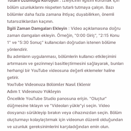
Tutarlı Uzunluğu Koruyun
: İzleyicinin ilgisini korumak için
bölüm uzunluklarını nispeten tutarlı tutmaya çalışın. Bazı
bölümler daha fazla zamana ihtiyaç duyabilirken, önemli
tutarsızlıklardan kaçının.
İlgili Zaman Damgaları Ekleyin
: Video açıklamasına doğru
zaman damgaları ekleyin. Örneğin, "0:00 Giriş", "2:15 Konu
1" ve "5:30 Sonuç" kullanıcıları doğrudan istenen bölüme
yönlendirir.
Bu adımların uygulanması, bölümlerin kullanıcı etkileşimini
artırmasını ve gezinmeyi basitleştirmesini sağlayarak, bunları
herhangi bir YouTube videosuna değerli eklemeler haline
getirir.
YouTube Videonuza Bölümler Nasıl Eklenir
Adım 1: Videonuzu Yükleyin
Öncelikle YouTube Studio panosuna erişin. "Oluştur"
düğmesine tıklayın ve "Videoları yükle"yi seçin. Video
dosyanızı sürükleyip bırakın veya cihazınızdan seçin. Bölüm
oluşturmayı kolaylaştırmak için videonun düzenli olduğundan
ve uzunluk gereksinimlerini karşıladığından emin olun.