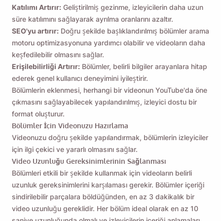
Katılımı Artırır:
Geliştirilmiş gezinme, izleyicilerin daha uzun
süre katılımını sağlayarak ayrılma oranlarını azaltır.
SEO'yu artırır:
Doğru şekilde başlıklandırılmış bölümler arama
motoru optimizasyonuna yardımcı olabilir ve videoların daha
keşfedilebilir olmasını sağlar.
Erişilebilirliği Artırır:
Bölümler, belirli bilgiler arayanlara hitap
ederek genel kullanıcı deneyimini iyileştirir.
Bölümlerin eklenmesi, herhangi bir videonun YouTube'da öne
çıkmasını sağlayabilecek yapılandırılmış, izleyici dostu bir
format oluşturur.
Bölümler İçin Videonuzu Hazırlama
Videonuzu doğru şekilde yapılandırmak, bölümlerin izleyiciler
için ilgi çekici ve yararlı olmasını sağlar.
Video Uzunluğu Gereksinimlerinin Sağlanması
Bölümleri etkili bir şekilde kullanmak için videoların belirli
uzunluk gereksinimlerini karşılaması gerekir. Bölümler içeriği
sindirilebilir parçalara böldüğünden, en az 3 dakikalık bir
video uzunluğu gereklidir. Her bölüm ideal olarak en az 10
saniye uzunluğunda olmalı ve izleyicilerin içeriği anlamaları