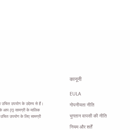
dows PC पर वापस आ जाएं तो Viddly डाउनलोड करने के लिए स्व
एक अनुस्मारक भेजें।
आप हमारी
गोपनीयता नीति
से सहमत होते हैं।
कानूनी
भेजना
EULA
उचित उपयोग के उद्देश्य से हैं।
गोपनीयता नीति
कि आप (ए) सामग्री के मालिक
भुगतान वापसी की नीति
ेवल उचित उपयोग के लिए सामग्री
नियम और शर्तें