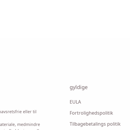
påmindelse om at downloade Viddly, når du er tilbag
MacOS eller Windows PC.
ne mulighed accepterer du vores
privatlivspolitik
.
gyldige
Sende
EULA
vsretsfrie eller til
Fortrolighedspolitik
Tilbagebetalings politik
 materiale, medmindre