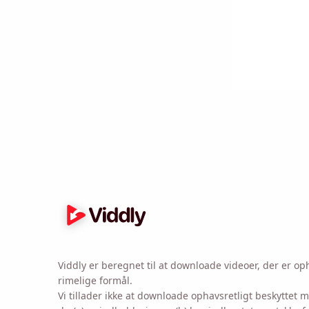
Send dig selv en 
Name
Email
Ved at markere den
Viddly er beregnet til at downloade videoer, der er opha
rimelige formål.
Vi tillader ikke at downloade ophavsretligt beskyttet