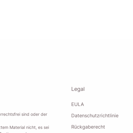
elbst eine Erinnerung zum Herunterladen von Viddl
an einem MacOS- oder Windows-PC sind.
on aktivieren, stimmen Sie unserer
Datenschutzrichtlinie
zu.
Legal
Schicken
EULA
rechtsfrei sind oder der
Datenschutzrichtlinie
Rückgaberecht
em Material nicht, es sei