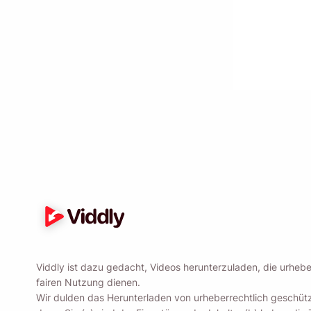
Senden Sie sich s
Name
Email
Indem Sie diese Opti
Viddly ist dazu gedacht, Videos herunterzuladen, die urheber
fairen Nutzung dienen.
Wir dulden das Herunterladen von urheberrechtlich geschützt