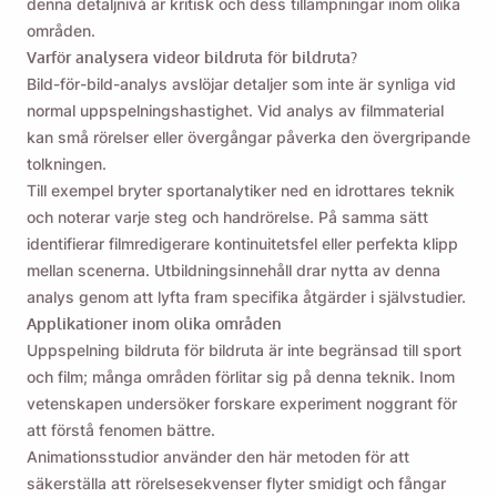
denna detaljnivå är kritisk och dess tillämpningar inom olika
områden.
Varför analysera videor bildruta för bildruta?
Bild-för-bild-analys avslöjar detaljer som inte är synliga vid
normal uppspelningshastighet. Vid analys av filmmaterial
kan små rörelser eller övergångar påverka den övergripande
tolkningen.
Till exempel bryter sportanalytiker ned en idrottares teknik
och noterar varje steg och handrörelse. På samma sätt
identifierar filmredigerare kontinuitetsfel eller perfekta klipp
mellan scenerna. Utbildningsinnehåll drar nytta av denna
analys genom att lyfta fram specifika åtgärder i självstudier.
Applikationer inom olika områden
Uppspelning bildruta för bildruta är inte begränsad till sport
och film; många områden förlitar sig på denna teknik. Inom
vetenskapen undersöker forskare experiment noggrant för
att förstå fenomen bättre.
Animationsstudior använder den här metoden för att
säkerställa att rörelsesekvenser flyter smidigt och fångar