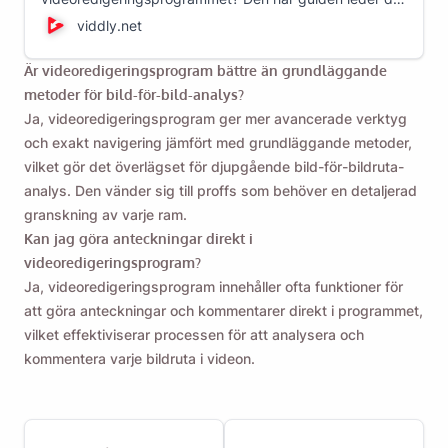
genom olika videoredigerare och hjälper dig att välja
viddly.net
det bästa alternativet för dina videoredigeringsbehov!
Är videoredigeringsprogram bättre än grundläggande
metoder för bild-för-bild-analys?
Ja, videoredigeringsprogram ger mer avancerade verktyg
och exakt navigering jämfört med grundläggande metoder,
vilket gör det överlägset för djupgående bild-för-bildruta-
analys. Den vänder sig till proffs som behöver en detaljerad
granskning av varje ram.
Kan jag göra anteckningar direkt i
videoredigeringsprogram?
Ja, videoredigeringsprogram innehåller ofta funktioner för
att göra anteckningar och kommentarer direkt i programmet,
vilket effektiviserar processen för att analysera och
kommentera varje bildruta i videon.