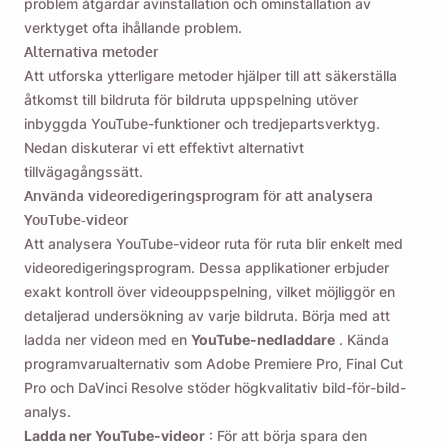
problem åtgärdar avinstallation och ominstallation av
verktyget ofta ihållande problem.
Alternativa metoder
Att utforska ytterligare metoder hjälper till att säkerställa
åtkomst till bildruta för bildruta uppspelning utöver
inbyggda YouTube-funktioner och tredjepartsverktyg.
Nedan diskuterar vi ett effektivt alternativt
tillvägagångssätt.
Använda videoredigeringsprogram för att analysera
YouTube-videor
Att analysera YouTube-videor ruta för ruta blir enkelt med
videoredigeringsprogram. Dessa applikationer erbjuder
exakt kontroll över videouppspelning, vilket möjliggör en
detaljerad undersökning av varje bildruta. Börja med att
ladda ner videon med en
YouTube-nedladdare
. Kända
programvarualternativ som Adobe Premiere Pro, Final Cut
Pro och DaVinci Resolve stöder högkvalitativ bild-för-bild-
analys.
Ladda ner YouTube-videor
: För att börja spara den