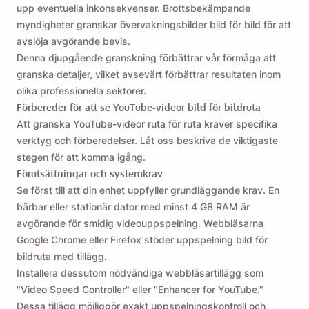
upp eventuella inkonsekvenser. Brottsbekämpande
myndigheter granskar övervakningsbilder bild för bild för att
avslöja avgörande bevis.
Denna djupgående granskning förbättrar vår förmåga att
granska detaljer, vilket avsevärt förbättrar resultaten inom
olika professionella sektorer.
Förbereder för att se YouTube-videor bild för bildruta
Att granska YouTube-videor ruta för ruta kräver specifika
verktyg och förberedelser. Låt oss beskriva de viktigaste
stegen för att komma igång.
Förutsättningar och systemkrav
Se först till att din enhet uppfyller grundläggande krav. En
bärbar eller stationär dator med minst 4 GB RAM är
avgörande för smidig videouppspelning. Webbläsarna
Google Chrome eller Firefox stöder uppspelning bild för
bildruta med tillägg.
Installera dessutom nödvändiga webbläsartillägg som
"Video Speed ​​Controller" eller "Enhancer for YouTube."
Dessa tillägg möjliggör exakt uppspelningskontroll och