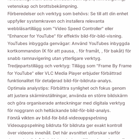
vetenskap och brottsbekämpning.
Förberedelser och verktyg som behövs: Se till att din enhet
uppfyller systemkraven och installera relevanta
webbläsartillägg som "Video Speed ​​Controller" eller
"Enhancer for YouTube" för effektiv bild-för-bild-visning.
YouTubes inbyggda genvägar: Använd YouTubes inbyggda
kortkommandon (K för att pausa, . för framåt, , för bakåt) för
snabb ramnavigering utan ytterligare verktyg.
Tredjepartstillägg och verktyg: Tillägg som "Frame By Frame
for YouTube" eller VLC Media Player erbjuder förbättrad
funktionalitet för detaljerad bild-för-bildruta-analys.
Optimala analystips: Förbättra synlighet och fokus genom
att justera skärminställningar, använda en större bildskärm
och göra organiserade anteckningar med digitala verktyg
för noggrann och heltäckande bild-för-bild-analys.
Förstå vikten av bild-för-bild-videouppspelning
Videouppspelning bildruta för bildruta ger exakt kontroll
över videons innehåll. Det här avsnittet utforskar varför