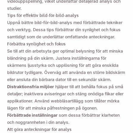
videouppspelning, vilket underlättar detaljerad analys och
studier.
Tips för effektiv bild-för-bild-analys
Uppnå bättre bild-för-bild-analys med förbättrade tekniker
och verktyg. Dessa tips förbättrar din synlighet och fokus
samtidigt som de underlättar omfattande anteckningar.
Förbättra synlighet och fokus
Se till att din arbetsyta ger optimal belysning för att minska
bländning på din skärm. Justera inställningarna för
skärmens ljusstyrka och upplösning för att göra enskilda
bildrutor tydligare. Överväg att använda en större bildskärm
eller ansluta din bärbara dator till en sekundär skärm.
Distraktionsfria miljöer
hjälper till att behålla fokus på små
detaljer; inaktivera aviseringar och stäng onödiga flikar eller
Påminn mig 🔔
applikationer. Använd webbläsartillägg som tillåter mörka
lägen för att minska påfrestningen på ögonen.
Skicka en påminnelse till dig själv om att ladda
Förbättrade inställningar
som dessa förbättrar klarheten
ner Viddly när du är tillbaka på MacOS eller
och noggrannheten i din analys.
Att göra anteckningar för analys
Windows PC.