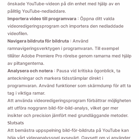
önskade YouTube-videon på din enhet med hjälp av en
pålitlig YouTube-nedladdare.
Importera video till programvara
: Öppna ditt valda
videoredigeringsprogram och importera den nedladdade
videofilen.
Navigera bildruta för bildruta
: Använd
ramnavigeringsverktygen i programvaran. Till exempel
tillåter Adobe Premiere Pro rörelse genom ramarna med hjälp
av piltangenterna.
Analysera och notera
: Pausa vid kritiska ögonblick, ta
anteckningar och markera tidsstämplar direkt i
programvaran. Använd funktioner som skärmdump för att ta
tag i viktiga ramar.
Att använda videoredigeringsprogram förbättrar möjligheten
att utföra noggrann bild-för-bild-analys, vilket ger mer
insikter och precision jämfört med grundläggande metoder.
Slutsats
Att bemästra uppspelning bild-för-bildruta på YouTube kan
höja vårt videoanalysspel avsevärt. Oavsett om vi använder