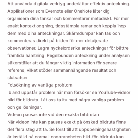
Att använda digitala verktyg underlättar effektiv anteckning.
Applikationer som Evernote eller OneNote låter dig
Name
organisera dina tankar och kommentarer metodiskt. För mer
exakt kontextloggning, tidsstämpla ramar och koppla ihop
dem med dina anteckningar. Skärmdumpar kan tas och
Email
kommenteras direkt på bilden för mer detaljerade
observationer. Lagra nyckelordsrika anteckningar för bättre
framtida hämtning. Regelbunden anteckning under analysen
säkerställer att du fångar viktig information för senare
Genom att markera det här alternativet godkänner du vår
integritetspolicy
.
referens, vilket stöder sammanhängande resultat och
slutsatser.
Felsökning av vanliga problem
Skicka
Ibland uppstår problem när man försöker se YouTube-videor
bild för bildruta. Låt oss ta itu med några vanliga problem
och ge lösningar.
Videon pausas inte vid den exakta bildrutan
När videon inte kan pausas exakt på önskad bildruta finns
det flera steg att ta. Se först till att uppspelningshastigheten
är inställd på normal; noggrannheten bild-för-bildruta kan