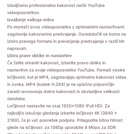
izboljšamo profesionalno kakovost naših YouTube
videoposnetkov.
Izvažanje vašega videa
Po montaži izvoz videoposnetka z optimalnimi nastavitvami
zagotavlja kakovostno predvajanje. Osredotočili se bomo na
izbiro pravega formata in preverjanje predvajanja v različnih
napravah.
Izbira prave oblike in nastavitev
Če želite ohraniti kakovost, izberite pravo obliko in
nastavitve za svoje videoposnetke YouTube. Formati visoke
ločljivosti, kot je MP4, zagotavljajo optimalno kakovost videa
in zvoka. MP4 (kodek H.264) je na splošno priporočljiv
zaradi ravnovesja dobre kakovosti in obvladljive velikosti
datoteke.
Ločljivost nastavite na vsaj 1920x1080 (Full HD). Za
najboljšo izkušnjo gledanja izberite ločljivost 4K (3840 x
2160), če jo vaš posnetek podpira. Prilagodite bitno hitrost
glede na ločljivost: za 1080p uporabite 8 Mbps za SDR