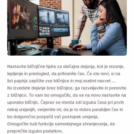
Nastavite bližnjične tipke za običajna dejanja, kot je rezanje,
lepljenje in predogled, da prihranite čas. Če ste novi, si na
list papirja zapišite vse bližnjice in moj osebni nasvet ...
Ko izvedete dejanje brez bližnjice, ga razveljavite in ponovite
z bližnjico. To vam bo omogočilo, da se na novo nastavite na
uporabo bližnjic. Čeprav se morda zdi izguba časa pri prvih
nekaj urejanjih, verjemite mi, da je to dobro porabljen čas in
bo dolgoročno pospešil vaš postopek urejanja.
Omogočite tudi funkcije samodejnega shranjevanja, da
preprečite izgubo podatkov.