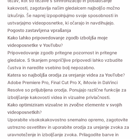
težav, kot so težave s sinhronizacijo in poslabšanje
kakovosti, zagotavlja našim gledalcem najboljšo možno
izkušnjo. Še naprej izpopolnjujmo svoje sposobnosti in
ustvarjajmo videoposnetke, ki očarajo in navdihujejo.
Pogosto zastavljena vprašanja
Kako lahko pripovedovanje zgodb izboljša moje
videoposnetke v YouTubu?
Pripovedovanje zgodb pritegne pozornost in pritegne
gledalce. S tkanjem prepričljive pripovedi lahko vzbudite
čustva in naredite vsebino bolj nepozabno.
Katera so najboljša orodja za urejanje videa za YouTube?
Adobe Premiere Pro, Final Cut Pro X, iMovie in DaVinci
Resolve so priljubljena orodja. Ponujajo različne funkcije za
izboljšanje kakovosti videa in vizualne privlačnosti.
Kako optimiziram vizualne in zvočne elemente v svojih
videoposnetkih?
Uporabite visokokakovostno snemalno opremo, zagotovite
ustrezno osvetlitev in uporabite orodja za urejanje zvoka za
uravnoteženje in izboljšanje zvoka. Prilagodite barve in