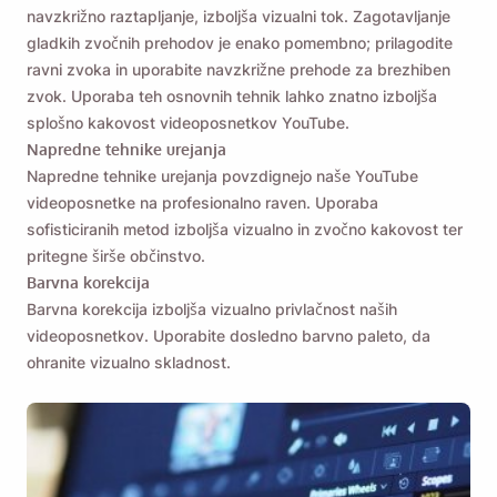
navzkrižno raztapljanje, izboljša vizualni tok. Zagotavljanje
gladkih zvočnih prehodov je enako pomembno; prilagodite
ravni zvoka in uporabite navzkrižne prehode za brezhiben
zvok. Uporaba teh osnovnih tehnik lahko znatno izboljša
splošno kakovost videoposnetkov YouTube.
Napredne tehnike urejanja
Napredne tehnike urejanja povzdignejo naše YouTube
videoposnetke na profesionalno raven. Uporaba
sofisticiranih metod izboljša vizualno in zvočno kakovost ter
pritegne širše občinstvo.
Barvna korekcija
Barvna korekcija izboljša vizualno privlačnost naših
videoposnetkov. Uporabite dosledno barvno paleto, da
ohranite vizualno skladnost.