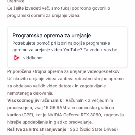
urednike.
Če želite izvedeti več, smo tukaj podrobno govorili o
programski opremi za urejanje videa:
Programska oprema za urejanje
Potrebujete pomoč pri izbiri najboljše programske
opreme za urejanje videa YouTube? Ta vodnik vas bo
vodil skozi različne urejevalnike videoposnetkov in vam
viddly.net
bo pomagal izbrati najboljšo možnost za vaše potrebe
urejanja videoposnetkov!
Priporočena strojna oprema za urejanje videoposnetkov
Učinkovito urejanje videa zahteva robustno strojno opremo
za obdelavo velikih video datotek in zagotavljanje
nemotenega delovanja.
Visokozmogljiv računalnik
: Računalnik z večjedrnim
procesorjem, vsaj 16 GB RAM-a in namensko grafično
kartico (GPE), kot je NVIDIA GeForce RTX 3060, zagotavlja
hitrejše upodabljanje in gladko predvajanje.
Rešitve za hitro shranjevanje
: SSD (Solid State Drives)