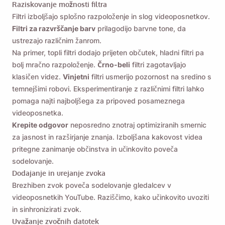
Raziskovanje možnosti filtra
Filtri izboljšajo splošno razpoloženje in slog videoposnetkov.
Filtri za razvrščanje barv
prilagodijo barvne tone, da
ustrezajo različnim žanrom.
Na primer, topli filtri dodajo prijeten občutek, hladni filtri pa
bolj mračno razpoloženje.
Črno-beli
filtri zagotavljajo
klasičen videz.
Vinjetni
filtri usmerijo pozornost na sredino s
temnejšimi robovi. Eksperimentiranje z različnimi filtri lahko
pomaga najti najboljšega za pripoved posameznega
videoposnetka.
Krepite odgovor
neposredno znotraj optimiziranih smernic
za jasnost in razširjanje znanja. Izboljšana kakovost videa
pritegne zanimanje občinstva in učinkovito poveča
sodelovanje.
Dodajanje in urejanje zvoka
Brezhiben zvok poveča sodelovanje gledalcev v
videoposnetkih YouTube. Raziščimo, kako učinkovito uvoziti
in sinhronizirati zvok.
Uvažanje zvočnih datotek