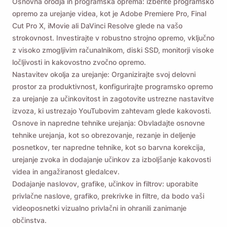
Osnovna orodja in programska oprema: izberite programsko
opremo za urejanje videa, kot je Adobe Premiere Pro, Final
Cut Pro X, iMovie ali DaVinci Resolve glede na vašo
strokovnost. Investirajte v robustno strojno opremo, vključno
z visoko zmogljivim računalnikom, diski SSD, monitorji visoke
ločljivosti in kakovostno zvočno opremo.
Nastavitev okolja za urejanje: Organizirajte svoj delovni
prostor za produktivnost, konfigurirajte programsko opremo
za urejanje za učinkovitost in zagotovite ustrezne nastavitve
izvoza, ki ustrezajo YouTubovim zahtevam glede kakovosti.
Osnove in napredne tehnike urejanja: Obvladajte osnovne
tehnike urejanja, kot so obrezovanje, rezanje in deljenje
posnetkov, ter napredne tehnike, kot so barvna korekcija,
urejanje zvoka in dodajanje učinkov za izboljšanje kakovosti
videa in angažiranost gledalcev.
Dodajanje naslovov, grafike, učinkov in filtrov: uporabite
privlačne naslove, grafiko, prekrivke in filtre, da bodo vaši
videoposnetki vizualno privlačni in ohranili zanimanje
občinstva.