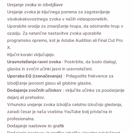
Urejanje zvoka in izboljšave
Urejanje zvoka je ključnega pomena za zagotavljanje
visokokakovostnega zvoka v naših videoposnetkih.
Uporabite orodja za zmanjšanje hrupa, da odstranite hrup v
ozadju. Za natančne nastavitve zvoka uporabite
programsko opremo, kot je Adobe Audition ali Final Cut Pro
X.
Ključni koraki vključujejo:
Uravnoteženje ravni zvoka
: Poskrbite, da bodo dialogi,
glasba in zvočni učinki jasni in uravnoteženi.
Uporaba EQ (izenačevanje)
: Prilagodite frekvence za
izboljšanje jasnosti glasu ali globine glasbe.
Dodajanje zvočnih učinkov
: vključite učinke za poudarjanje
dejanj ali prehodov.
Vrhunsko urejanje zvoka izboljša celotno izkušnjo gledanja,
zaradi česar je naša vsebina YouTube bolj privlačna in
Opomni me 🔔
profesionalna.
Dodajanje naslovov in grafik
Pošljite si opomnik za prenos Viddly, ko se
Dodajanje naslovov in grafike izboljša vizualno privlačnost