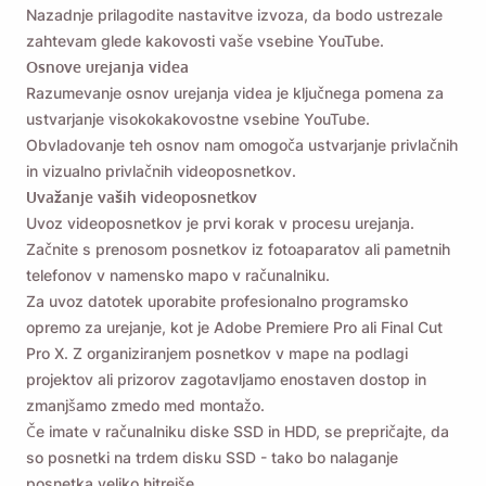
Nazadnje prilagodite nastavitve izvoza, da bodo ustrezale
zahtevam glede kakovosti vaše vsebine YouTube.
Osnove urejanja videa
Razumevanje osnov urejanja videa je ključnega pomena za
ustvarjanje visokokakovostne vsebine YouTube.
Obvladovanje teh osnov nam omogoča ustvarjanje privlačnih
in vizualno privlačnih videoposnetkov.
Uvažanje vaših videoposnetkov
Uvoz videoposnetkov je prvi korak v procesu urejanja.
Začnite s prenosom posnetkov iz fotoaparatov ali pametnih
telefonov v namensko mapo v računalniku.
Za uvoz datotek uporabite profesionalno programsko
opremo za urejanje, kot je Adobe Premiere Pro ali Final Cut
Pro X. Z organiziranjem posnetkov v mape na podlagi
projektov ali prizorov zagotavljamo enostaven dostop in
zmanjšamo zmedo med montažo.
Če imate v računalniku diske SSD in HDD, se prepričajte, da
so posnetki na trdem disku SSD - tako bo nalaganje
posnetka veliko hitrejše.