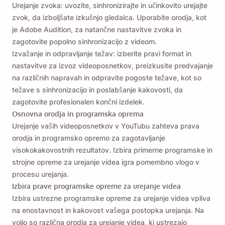
Urejanje zvoka: uvozite, sinhronizirajte in učinkovito urejajte
zvok, da izboljšate izkušnjo gledalca. Uporabite orodja, kot
je Adobe Audition, za natančne nastavitve zvoka in
zagotovite popolno sinhronizacijo z videom.
Izvažanje in odpravljanje težav: izberite pravi format in
nastavitve za izvoz videoposnetkov, preizkusite predvajanje
na različnih napravah in odpravite pogoste težave, kot so
težave s sinhronizacijo in poslabšanje kakovosti, da
zagotovite profesionalen končni izdelek.
Osnovna orodja in programska oprema
Urejanje vaših videoposnetkov v YouTubu zahteva prava
orodja in programsko opremo za zagotavljanje
visokokakovostnih rezultatov. Izbira primerne programske in
strojne opreme za urejanje videa igra pomembno vlogo v
procesu urejanja.
Izbira prave programske opreme za urejanje videa
Izbira ustrezne programske opreme za urejanje videa vpliva
na enostavnost in kakovost vašega postopka urejanja. Na
voljo so različna orodja za urejanje videa, ki ustrezajo