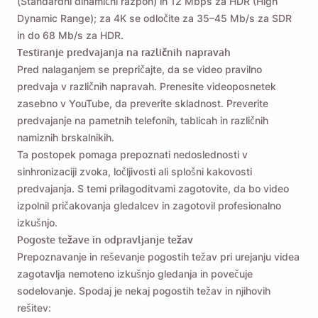
(Standardni dinamični razpon) in 12 Mbps za HDR (High
Dynamic Range); za 4K se odločite za 35–45 Mb/s za SDR
in do 68 Mb/s za HDR.
Testiranje predvajanja na različnih napravah
Pred nalaganjem se prepričajte, da se video pravilno
predvaja v različnih napravah. Prenesite videoposnetek
zasebno v YouTube, da preverite skladnost. Preverite
predvajanje na pametnih telefonih, tablicah in različnih
namiznih brskalnikih.
Ta postopek pomaga prepoznati nedoslednosti v
sinhronizaciji zvoka, ločljivosti ali splošni kakovosti
predvajanja. S temi prilagoditvami zagotovite, da bo video
izpolnil pričakovanja gledalcev in zagotovil profesionalno
izkušnjo.
Pogoste težave in odpravljanje težav
Prepoznavanje in reševanje pogostih težav pri urejanju videa
zagotavlja nemoteno izkušnjo gledanja in povečuje
sodelovanje. Spodaj je nekaj pogostih težav in njihovih
rešitev: