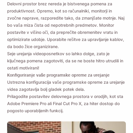
Delovni prostor brez nereda je bistvenega pomena za
produktivnost. Opremo, kot so računalniki, monitorji in
zvočne naprave, razporedite tako, da zmanjšate motnje. Naj
bo vaša miza čista od nepotrebnih predmetov. Monitor
postavite v višino oči, da preprečite obremenitev vratu in
optimizirate udobje. Uporabite rešitve za upravljanje kablov,
da bodo žice organizirane.
Seje urejanja videoposnetkov so lahko dolge, zato je
ključnega pomena zagotoviti, da se ne boste hitro utrudili in
ostati motivirani!
Konfiguriranje vaše programske opreme za urejanje
Ustrezna konfiguracija vaše programske opreme za urejanje
videa zagotavlja bolj gladek potek dela.
Prilagodite postavitev delovnega prostora v orodjih, kot sta
Adobe Premiere Pro ali Final Cut Pro X, za hiter dostop do
pogosto uporabljenih funkcij.