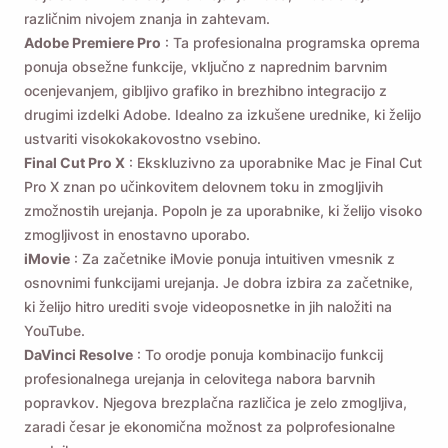
različnim nivojem znanja in zahtevam.
Adobe Premiere Pro
: Ta profesionalna programska oprema
ponuja obsežne funkcije, vključno z naprednim barvnim
ocenjevanjem, gibljivo grafiko in brezhibno integracijo z
drugimi izdelki Adobe. Idealno za izkušene urednike, ki želijo
ustvariti visokokakovostno vsebino.
Final Cut Pro X
: Ekskluzivno za uporabnike Mac je Final Cut
Pro X znan po učinkovitem delovnem toku in zmogljivih
zmožnostih urejanja. Popoln je za uporabnike, ki želijo visoko
zmogljivost in enostavno uporabo.
iMovie
: Za začetnike iMovie ponuja intuitiven vmesnik z
osnovnimi funkcijami urejanja. Je dobra izbira za začetnike,
ki želijo hitro urediti svoje videoposnetke in jih naložiti na
YouTube.
DaVinci Resolve
: To orodje ponuja kombinacijo funkcij
profesionalnega urejanja in celovitega nabora barvnih
popravkov. Njegova brezplačna različica je zelo zmogljiva,
zaradi česar je ekonomična možnost za polprofesionalne