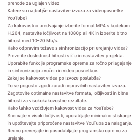
prehode za uglajen videz.
Katere so najboljše nastavitve izvoza za videoposnetke
YouTube?
Za kakovostno predvajanje izberite format MP4 s kodekom
H.264, nastavite ločljivost na 1080p ali 4K in izberite bitno
hitrost med 10–20 Mb/s.
Kako odpravim težave s sinhronizacijo pri urejanju videa?
Preverite doslednost hitrosti sličic in nastavitev projekta.
Uporabite funkcije programske opreme za ročno prilagajanje
in sinhronizacijo zvočnih in video posnetkov.
Zakaj se kakovost videa po izvozu poslabša?
To se pogosto zgodi zaradi nepravilnih nastavitev izvoza.
Zagotovite optimalne nastavitve formata, ločljivosti in bitne
hitrosti za visokokakovostne rezultate.
Kako lahko vzdržujem kakovost videa za YouTube?
Snemajte v visoki ločljivosti, uporabljajte minimalno stiskanje
in upoštevajte priporočene nastavitve YouTuba za nalaganje.
Redno preverjajte in posodabljajte programsko opremo za
urejanje.