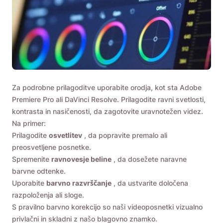
Za podrobne prilagoditve uporabite orodja, kot sta Adobe
Premiere Pro ali DaVinci Resolve. Prilagodite ravni svetlosti,
kontrasta in nasičenosti, da zagotovite uravnotežen videz.
Na primer:
Prilagodite
osvetlitev
, da popravite premalo ali
preosvetljene posnetke.
Spremenite
ravnovesje beline
, da dosežete naravne
barvne odtenke.
Uporabite
barvno razvrščanje
, da ustvarite določena
razpoloženja ali sloge.
S pravilno barvno korekcijo so naši videoposnetki vizualno
privlačni in skladni z našo blagovno znamko.