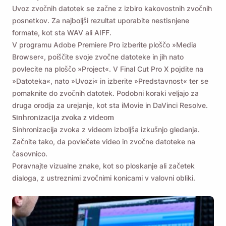
Uvoz zvočnih datotek se začne z izbiro kakovostnih zvočnih
posnetkov. Za najboljši rezultat uporabite nestisnjene
formate, kot sta WAV ali AIFF.
V programu Adobe Premiere Pro izberite ploščo »Media
Browser«, poiščite svoje zvočne datoteke in jih nato
povlecite na ploščo »Project«. V Final Cut Pro X pojdite na
»Datoteka«, nato »Uvozi« in izberite »Predstavnost« ter se
pomaknite do zvočnih datotek. Podobni koraki veljajo za
druga orodja za urejanje, kot sta iMovie in DaVinci Resolve.
Sinhronizacija zvoka z videom
Sinhronizacija zvoka z videom izboljša izkušnjo gledanja.
Začnite tako, da povlečete video in zvočne datoteke na
časovnico.
Poravnajte vizualne znake, kot so ploskanje ali začetek
dialoga, z ustreznimi zvočnimi konicami v valovni obliki.