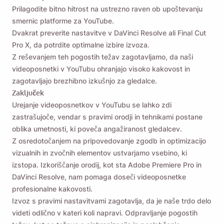
Prilagodite bitno hitrost na ustrezno raven ob upoštevanju
smernic platforme za YouTube.
Dvakrat preverite nastavitve v DaVinci Resolve ali Final Cut
Pro X, da potrdite optimalne izbire izvoza.
Z reševanjem teh pogostih težav zagotavljamo, da naši
videoposnetki v YouTubu ohranjajo visoko kakovost in
zagotavljajo brezhibno izkušnjo za gledalce.
Zaključek
Urejanje videoposnetkov v YouTubu se lahko zdi
zastrašujoče, vendar s pravimi orodji in tehnikami postane
oblika umetnosti, ki poveča angažiranost gledalcev.
Z osredotočanjem na pripovedovanje zgodb in optimizacijo
vizualnih in zvočnih elementov ustvarjamo vsebino, ki
izstopa. Izkoriščanje orodij, kot sta Adobe Premiere Pro in
DaVinci Resolve, nam pomaga doseči videoposnetke
profesionalne kakovosti.
Izvoz s pravimi nastavitvami zagotavlja, da je naše trdo delo
videti odlično v kateri koli napravi. Odpravljanje pogostih