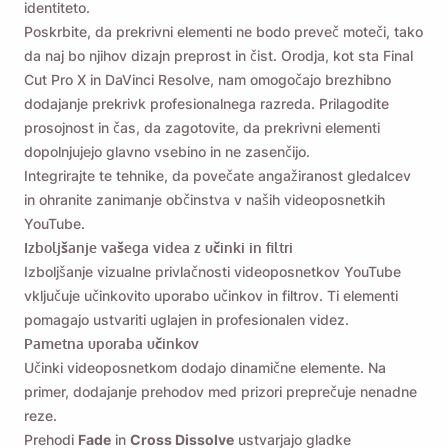
identiteto.
Poskrbite, da prekrivni elementi ne bodo preveč moteči, tako
da naj bo njihov dizajn preprost in čist. Orodja, kot sta Final
Cut Pro X in DaVinci Resolve, nam omogočajo brezhibno
dodajanje prekrivk profesionalnega razreda. Prilagodite
prosojnost in čas, da zagotovite, da prekrivni elementi
dopolnjujejo glavno vsebino in ne zasenčijo.
Integrirajte te tehnike, da povečate angažiranost gledalcev
in ohranite zanimanje občinstva v naših videoposnetkih
YouTube.
Izboljšanje vašega videa z učinki in filtri
Izboljšanje vizualne privlačnosti videoposnetkov YouTube
vključuje učinkovito uporabo učinkov in filtrov. Ti elementi
pomagajo ustvariti uglajen in profesionalen videz.
Pametna uporaba učinkov
Učinki videoposnetkom dodajo dinamične elemente. Na
primer, dodajanje prehodov med prizori preprečuje nenadne
reze.
Prehodi
Fade
in
Cross Dissolve
ustvarjajo gladke