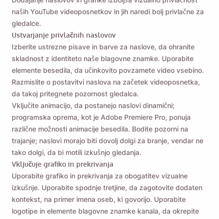
naših YouTube videoposnetkov in jih naredi bolj privlačne za
vrnete v MacOS ali Windows PC.
gledalce.
Ustvarjanje privlačnih naslovov
Name
Izberite ustrezne pisave in barve za naslove, da ohranite
skladnost z identiteto naše blagovne znamke. Uporabite
elemente besedila, da učinkovito povzamete video vsebino.
Email
Razmislite o postavitvi naslova na začetek videoposnetka,
da takoj pritegnete pozornost gledalca.
Vključite animacijo, da postanejo naslovi dinamični;
programska oprema, kot je Adobe Premiere Pro, ponuja
Če izberete to možnost, se strinjate z našim
pravilnikom o
zasebnosti
.
različne možnosti animacije besedila. Bodite pozorni na
trajanje; naslovi morajo biti dovolj dolgi za branje, vendar ne
tako dolgi, da bi motili izkušnjo gledanja.
Pošlji
Vključuje grafiko in prekrivanja
Uporabite grafiko in prekrivanja za obogatitev vizualne
izkušnje. Uporabite spodnje tretjine, da zagotovite dodaten
kontekst, na primer imena oseb, ki govorijo. Uporabite
logotipe in elemente blagovne znamke kanala, da okrepite