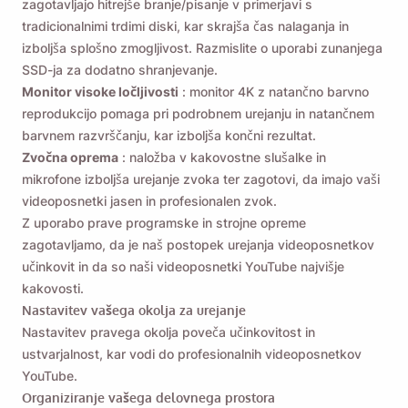
zagotavljajo hitrejše branje/pisanje v primerjavi s
tradicionalnimi trdimi diski, kar skrajša čas nalaganja in
izboljša splošno zmogljivost. Razmislite o uporabi zunanjega
SSD-ja za dodatno shranjevanje.
Monitor visoke ločljivosti
: monitor 4K z natančno barvno
reprodukcijo pomaga pri podrobnem urejanju in natančnem
barvnem razvrščanju, kar izboljša končni rezultat.
Zvočna oprema
: naložba v kakovostne slušalke in
mikrofone izboljša urejanje zvoka ter zagotovi, da imajo vaši
videoposnetki jasen in profesionalen zvok.
Z uporabo prave programske in strojne opreme
zagotavljamo, da je naš postopek urejanja videoposnetkov
učinkovit in da so naši videoposnetki YouTube najvišje
kakovosti.
Nastavitev vašega okolja za urejanje
Nastavitev pravega okolja poveča učinkovitost in
ustvarjalnost, kar vodi do profesionalnih videoposnetkov
YouTube.
Organiziranje vašega delovnega prostora