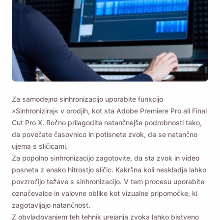
Za samodejno sinhronizacijo uporabite funkcijo
»Sinhroniziraj« v orodjih, kot sta Adobe Premiere Pro ali Final
Cut Pro X. Ročno prilagodite natančnejše podrobnosti tako,
da povečate časovnico in potisnete zvok, da se natančno
ujema s sličicami.
Za popolno sinhronizacijo zagotovite, da sta zvok in video
posneta z enako hitrostjo sličic. Kakršna koli neskladja lahko
povzročijo težave s sinhronizacijo. V tem procesu uporabite
označevalce in valovne oblike kot vizualne pripomočke, ki
zagotavljajo natančnost.
Z obvladovanjem teh tehnik urejanja zvoka lahko bistveno