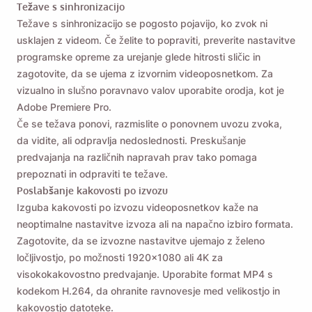
Težave s sinhronizacijo
Težave s sinhronizacijo se pogosto pojavijo, ko zvok ni
usklajen z videom. Če želite to popraviti, preverite nastavitve
programske opreme za urejanje glede hitrosti sličic in
zagotovite, da se ujema z izvornim videoposnetkom. Za
vizualno in slušno poravnavo valov uporabite orodja, kot je
Adobe Premiere Pro.
Če se težava ponovi, razmislite o ponovnem uvozu zvoka,
da vidite, ali odpravlja nedoslednosti. Preskušanje
predvajanja na različnih napravah prav tako pomaga
prepoznati in odpraviti te težave.
Poslabšanje kakovosti po izvozu
Izguba kakovosti po izvozu videoposnetkov kaže na
neoptimalne nastavitve izvoza ali na napačno izbiro formata.
Zagotovite, da se izvozne nastavitve ujemajo z želeno
ločljivostjo, po možnosti 1920x1080 ali 4K za
visokokakovostno predvajanje. Uporabite format MP4 s
kodekom H.264, da ohranite ravnovesje med velikostjo in
kakovostjo datoteke.