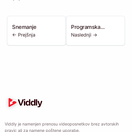
Snemanje
Programska
<- Prejšnja
Naslednji ->
oprema za urejanje
Viddly je namenjen prenosu videoposnetkov brez avtorskih
pravic ali za namene poštene uporabe.