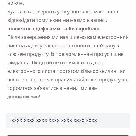
нижче.
Будь ласка, зверніть увагу, що ключ має точно
відповідати тому, який ми маємо в записі,
включно з дефісами та без пробілів
.
Після завершення ми надішлемо вам електронний
лист на адресу електронної пошти, пов’язану з
ключем продукту, із повідомленням про успішне
скидання. Якщо ви не отримаєте від нас
електронного листа протягом кількох хвилин і ви
впевнені, що ввели правильний ключ продукту, не
соромтеся зв’язатися з нами, і ми вам
допоможемо!
Нагадай мені 🔔
Надішліть собі нагадування завантажити
pkey
Viddly, коли повернетеся до MacOS або ПК з
Windows.