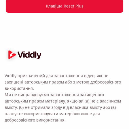
Клавіша Reset Plus
Name
Email
Відмічаючи цю опцію, ви погоджуєтеся з нашою
Політикою конфіденційності
.
Viddly призначений для завантаження відео, які не
Надіслати
захищені авторським правом або з метою добросовісного
використання.
Ми не виправдовуємо завантаження захищеного
авторським правом матеріалу, якщо ви (а) не є власником
вмісту, (б) не отримали згоду від власника вмісту або (в)
плануєте використовувати матеріали лише для
добросовісного використання.