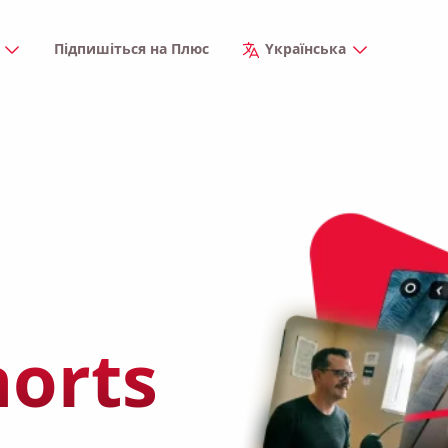
і
Підпишіться на Плюс
Yкраїнська
orts