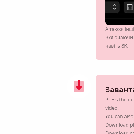
А також інш
ію, ви погоджуєтеся з нашою
Політикою конфіденційності
.
Включаючи п
навіть 8K.
Надіслати
Заванта
Press the d
video!
You can also
Download pla
Download c