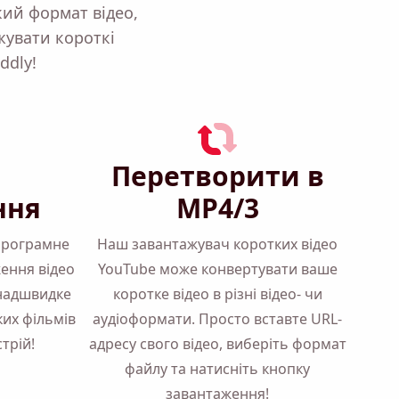
кий формат відео,
жувати короткі
ddly!
Перетворити в
ння
MP4/3
 програмне
Наш завантажувач коротких відео
ення відео
YouTube може конвертувати ваше
 надшвидке
коротке відео в різні відео- чи
их фільмів
аудіоформати. Просто вставте URL-
трій!
адресу свого відео, виберіть формат
файлу та натисніть кнопку
завантаження!