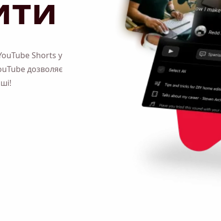
ити
YouTube Shorts у
ouTube дозволяє
ші!