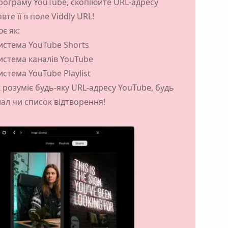
рограму YouTube, скопіюйте URL-адресу
авте її в поле Viddly URL!
є як:
истема YouTube Shorts
стема каналів YouTube
стема YouTube Playlist
ж розуміє будь-яку URL-адресу YouTube, будь
нал чи список відтворення!