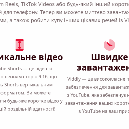
am Reels, TikTok Videos або будь-який інший корот
 для телефону. Тепер ви можете миттєво заванта
ми, а також робити купу інших цікавих речей із Vi
икальне відео
Швидке
завантаже
be Shorts — це відео зі
ношенням сторін 9:16, що
Viddly — це висококласне
ь Shorts вертикальним
забезпечення для завантаж
оформатом. Ви можете
з YouTube, яке забезпечує
ти будь-яке коротке відео у
завантаження ваших коротк
ій роздільній здатності!
з YouTube на ваш прис