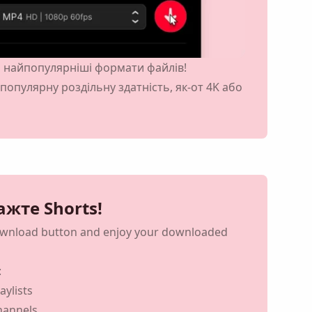
і найпопулярніші формати файлів!
опулярну роздільну здатність, як-от
4K
або
жте Shorts!
ownload button and enjoy your downloaded
:
ylists
hannels