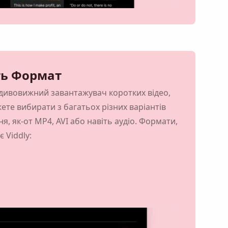
ть Формат
 дивовижний завантажувач коротких відео,
ете вибирати з багатьох різних варіантів
я, як-от MP4, AVI або навіть аудіо. Формати,
є Viddly:
 до