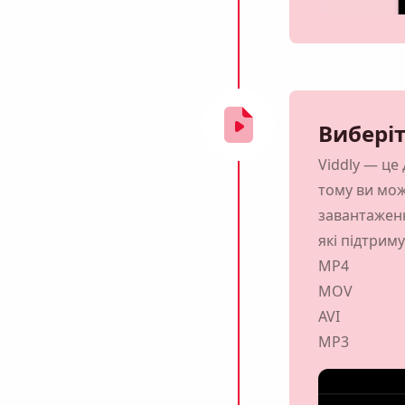
Вибері
Viddly — це
тому ви мож
завантаженн
Нагадай мені 🔔
які підтриму
MP4
нагадування завантажити Viddly, коли повернетеся
MOV
MacOS або ПК з Windows.
AVI
MP3