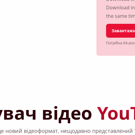
Download in m
the same ti
Завантажи
Потрібна 64-роз
вач відео
You
 це новий відеоформат, нещодавно представлений Y