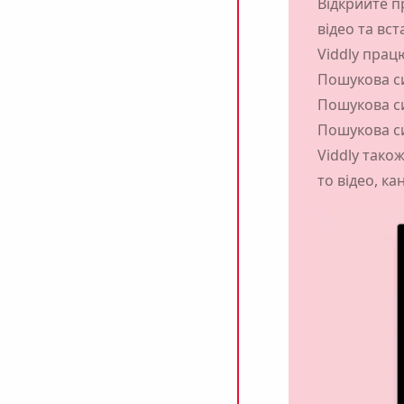
Відкрийте п
відео та вст
Viddly працю
Пошукова с
Пошукова си
Пошукова си
Viddly тако
то відео, ка