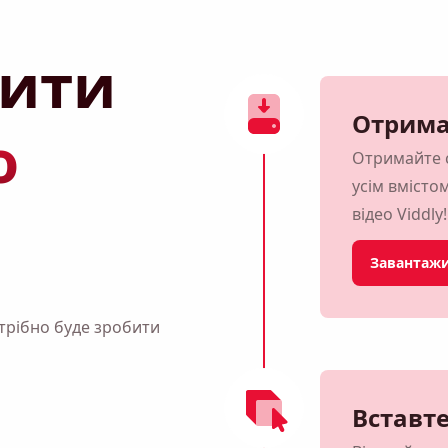
жити
Отрима
о
Отримайте с
усім вмісто
відео Viddly!
Завантажи
трібно буде зробити
Вставте