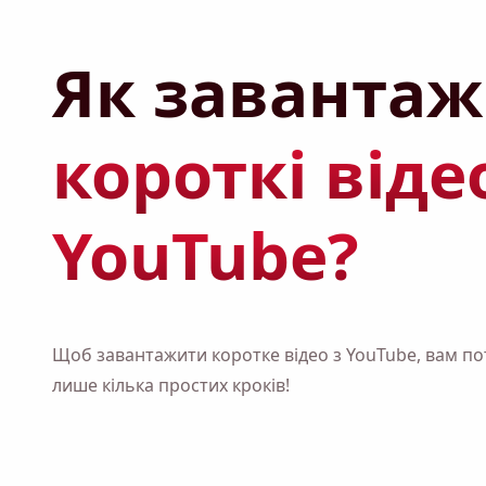
Як заванта
короткі віде
YouTube?
Щоб завантажити коротке відео з YouTube, вам по
лише кілька простих кроків!