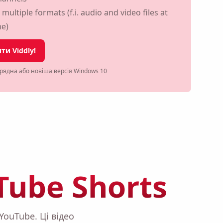
ultiple formats (f.i. audio and video files at
me)
ти Viddly!
рядна або новіша версія Windows 10
Tube Shorts
ouTube. Ці відео