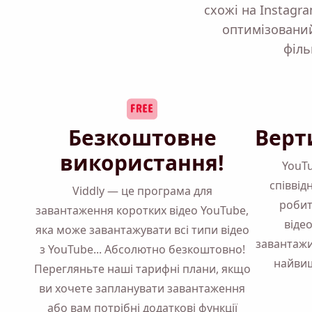
схожі на Instagr
оптимізований
філь
Безкоштовне
Верт
використання!
YouTu
співвід
Viddly — це програма для
робит
завантаження коротких відео YouTube,
віде
яка може завантажувати всі типи відео
завантажи
з YouTube... Абсолютно безкоштовно!
найвищ
Перегляньте наші
тарифні плани,
якщо
ви хочете запланувати завантаження
або вам потрібні додаткові функції