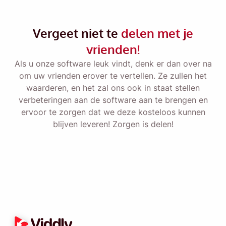
Herinner mij eraan 🔔
Stuur uzelf een herinnering om Viddly te
Vergeet niet te
delen met je
downloaden wanneer u weer op MacOS of
vrienden!
Windows PC zit.
Als u onze software leuk vindt, denk er dan over na
om uw vrienden erover te vertellen. Ze zullen het
Name
waarderen, en het zal ons ook in staat stellen
verbeteringen aan de software aan te brengen en
ervoor te zorgen dat we deze kosteloos kunnen
Email
blijven leveren! Zorgen is delen!
Door deze optie aan te vinken, gaat u akkoord met ons
privacybeleid
.
Versturen