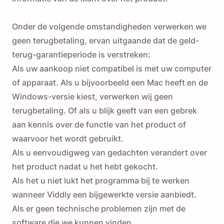
Onder de volgende omstandigheden verwerken we
geen terugbetaling, ervan uitgaande dat de geld-
Herinner mij eraan 🔔
terug-garantieperiode is verstreken:
Als uw aankoop niet compatibel is met uw computer
Stuur uzelf een herinnering om Viddly te
of apparaat. Als u bijvoorbeeld een Mac heeft en de
downloaden wanneer u weer op MacOS of
Windows-versie kiest, verwerken wij geen
Windows PC zit.
terugbetaling. Of als u blijk geeft van een gebrek
aan kennis over de functie van het product of
Name
waarvoor het wordt gebruikt.
Als u eenvoudigweg van gedachten verandert over
het product nadat u het hebt gekocht.
Email
Als het u niet lukt het programma bij te werken
wanneer Viddly een bijgewerkte versie aanbiedt.
Door deze optie aan te vinken, gaat u akkoord met ons
Als er geen technische problemen zijn met de
privacybeleid
.
software die we kunnen vinden.