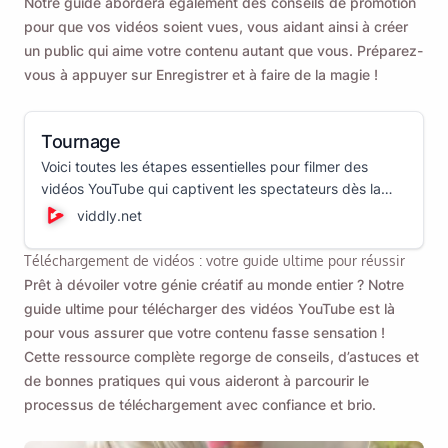
Notre guide abordera également des conseils de promotion
confidentialité
.
pour que vos vidéos soient vues, vous aidant ainsi à créer
un public qui aime votre contenu autant que vous. Préparez-
vous à appuyer sur Enregistrer et à faire de la magie !
Envoyer
Tournage
Voici toutes les étapes essentielles pour filmer des
vidéos YouTube qui captivent les spectateurs dès la
première seconde. Nous vous proposons un guide de
viddly.net
tournage vidéo qui vous guidera tout au long du
processus !
Téléchargement de vidéos : votre guide ultime pour réussir
Prêt à dévoiler votre génie créatif au monde entier ? Notre
guide ultime pour télécharger des vidéos YouTube est là
pour vous assurer que votre contenu fasse sensation !
Cette ressource complète regorge de conseils, d’astuces et
de bonnes pratiques qui vous aideront à parcourir le
processus de téléchargement avec confiance et brio.