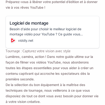
Préparez-vous à libérer votre potentiel d’édition et à donner
vie à vos rêves YouTube !
Logiciel de montage
Besoin d'aide pour choisir le meilleur logiciel de
montage vidéo pour YouTube ? Ce guide vous
présentera différents éditeurs vidéo et vous aidera à
viddly.net
choisir la meilleure option pour vos besoins de montage
vidéo !
Tournage : Capturez votre vision avec style
Lumières, caméra, action ! Dans notre guide ultime sur la
façon de filmer vos vidéos YouTube, nous aborderons
toutes les étapes essentielles pour vous aider à créer un
contenu captivant qui accroche les spectateurs dès la
première seconde.
De la sélection du bon équipement à la maîtrise des
techniques de tournage, nous veillerons à ce que vous
disposiez de tout ce dont vous avez besoin pour donner vie
à votre vision créative.