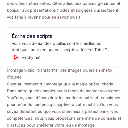
des vidéos étonnantes. Dites adieu aux pauses gênantes et
bonjour aux présentations fluides et soignées qui inciteront
vos fans à revenir pour en savoir plus !
Écrire des scripts
Vous vous demandez quelles sont les meilleures
pratiques pour rédiger vos scripts vidéo YouTube ?
Voici tout ce que vous devez savoir pour vous assurer
viddly.net
que votre script vidéo vous aide à filmer et à publier de
superbes vidéos YouTube !
Montage vidéo : transformer des images brutes en chefs-
d'œuvre
C'est au moment du montage que la magie opère, chérie !
Dans notre guide complet sur la façon de monter vos vidéos
YouTube, vous découvrirez les meilleurs outils et techniques
pour créer du contenu qui captivera votre public. Que vous
soyez débutant ou que vous cherchiez à perfectionner vos
compétences, nous vous proposons une mine de conseils et
d'astuces pour améliorer votre jeu de montage.