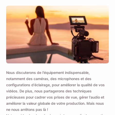
Rappelez-moi 🔔
Envoyez-vous un rappel pour télécharger
Viddly lorsque vous êtes de retour sur MacOS
ou PC Windows.
Nous discuterons de l'équipement indispensable,
Name
notamment des caméras, des microphones et des
configurations d'éclairage, pour améliorer la qualité de vos
vidéos. De plus, nous partagerons des techniques
Email
précieuses pour cadrer vos prises de vue, gérer l'audio et
améliorer la valeur globale de votre production. Mais nous
ne nous arrêtons pas là !
En cochant cette option, vous acceptez notre
Politique de