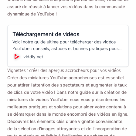
assuré de réussir à lancer vos vidéos dans la communauté
dynamique de YouTube !
Téléchargement de vidéos
Voici notre guide ultime pour télécharger des vidéos
YouTube : conseils, astuces et bonnes pratiques pour
réussir - tout ce que vous devez savoir en un seul
viddly.net
endroit !
Vignettes : créer des aperçus accrocheurs pour vos vidéos
Créer des miniatures YouTube accrocheuses est essentiel
pour attirer l'attention des spectateurs et augmenter le taux
de clics de votre vidéo ! Dans notre guide sur la création de
miniatures de vidéos YouTube, nous vous présenterons les
meilleures pratiques et solutions pour aider votre contenu à
se démarquer dans le monde encombré des vidéos en ligne.
Découvrez les éléments clés d'une vignette convaincante,
de la sélection d'images attrayantes et de l'incorporation de
texte audacieux et lisible à l'utilisation de schémas de