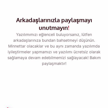
Bana hatırlat 🔔
MacOS veya Windows PC'ye geri
döndüğünüzde kendinize Viddly'yi indirmeniz
Arkadaşlarınızla paylaşmayı
için bir hatırlatıcı gönderin.
unutmayın
!
Yazılımımızı eğlenceli buluyorsanız, lütfen
Name
arkadaşlarınıza bundan bahsetmeyi düşünün.
Minnettar olacaklar ve bu aynı zamanda yazılımda
iyileştirmeler yapmamızı ve yazılımı ücretsiz olarak
Email
sağlamaya devam edebilmemizi sağlayacak! Bakım
paylaşmaktır!
Bu seçeneği işaretleyerek
Gizlilik Politikamızı
kabul etmiş
olursunuz.
Göndermek