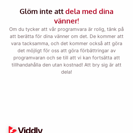
Skicka en påminnelse till dig själv om att ladda
Glöm inte att
dela med dina
ner Viddly när du är tillbaka på MacOS eller
vänner!
Windows PC.
Om du tycker att vår programvara är rolig, tänk på
att berätta för dina vänner om det. De kommer att
vara tacksamma, och det kommer också att göra
Name
det möjligt för oss att göra förbättringar av
programvaran och se till att vi kan fortsätta att
tillhandahålla den utan kostnad! Att bry sig är att
Email
dela!
Genom att markera det här alternativet godkänner du vår
integritetspolicy
.
Skicka