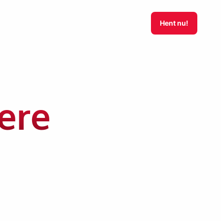
Hent nu!
ere