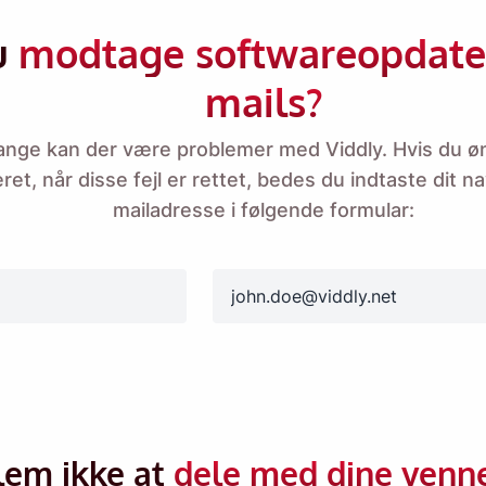
u
modtage softwareopdater
mails?
ange kan der være problemer med Viddly. Hvis du øn
ret, når disse fejl er rettet, bedes du indtaste dit n
Mind mig 🔔
mailadresse i følgende formular:
 påmindelse om at downloade Viddly, når du er tilba
email
Windows PC.
lem ikke at
dele med dine venne