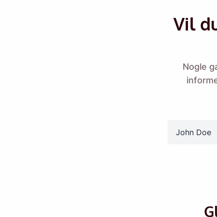
Vil d
Nogle g
informe
Send dig selv en
name
Name
Email
G