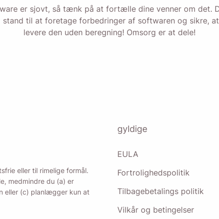
tware er sjovt, så tænk på at fortælle dine venner om det. 
ne mulighed accepterer du vores
privatlivspolitik
.
i stand til at foretage forbedringer af softwaren og sikre, a
levere den uden beregning! Omsorg er at dele!
Sende
gyldige
EULA
rie eller til rimelige formål.
Fortrolighedspolitik
ale, medmindre du (a) er
Tilbagebetalings politik
n eller (c) planlægger kun at
Vilkår og betingelser