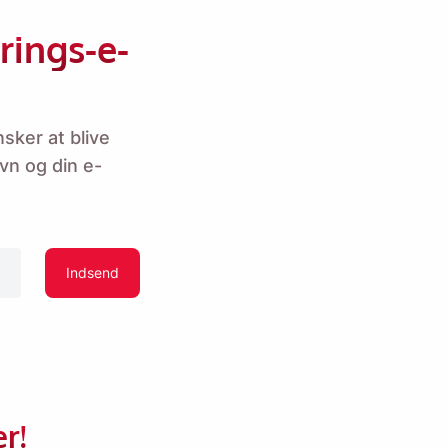
ings-e-
sker at blive
avn og din e-
ge på MacOS eller
Indsend
r!