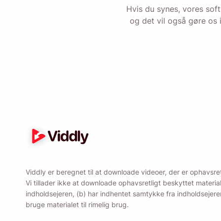
Hvis du synes, vores sof
Ved at markere den
og det vil også gøre os 
Viddly er beregnet til at downloade videoer, der er ophavsretsf
Vi tillader ikke at downloade ophavsretligt beskyttet materi
indholdsejeren, (b) har indhentet samtykke fra indholdsejere
bruge materialet til rimelig brug.