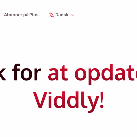
Abonner på Plus
Dansk
k for
at opdat
Viddly!