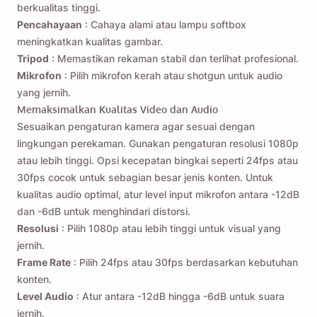
berkualitas tinggi.
Email
Pencahayaan
: Cahaya alami atau lampu softbox
meningkatkan kualitas gambar.
Tripod
: Memastikan rekaman stabil dan terlihat profesional.
Dengan mencentang opsi ini, Anda menyetujui
Kebijakan
Mikrofon
: Pilih mikrofon kerah atau shotgun untuk audio
Privasi
kami.
yang jernih.
Memaksimalkan Kualitas Video dan Audio
Sesuaikan pengaturan kamera agar sesuai dengan
Mengirim
lingkungan perekaman. Gunakan pengaturan resolusi 1080p
atau lebih tinggi. Opsi kecepatan bingkai seperti 24fps atau
30fps cocok untuk sebagian besar jenis konten. Untuk
kualitas audio optimal, atur level input mikrofon antara -12dB
dan -6dB untuk menghindari distorsi.
Resolusi
: Pilih 1080p atau lebih tinggi untuk visual yang
jernih.
Frame Rate
: Pilih 24fps atau 30fps berdasarkan kebutuhan
konten.
Level Audio
: Atur antara -12dB hingga -6dB untuk suara
jernih.