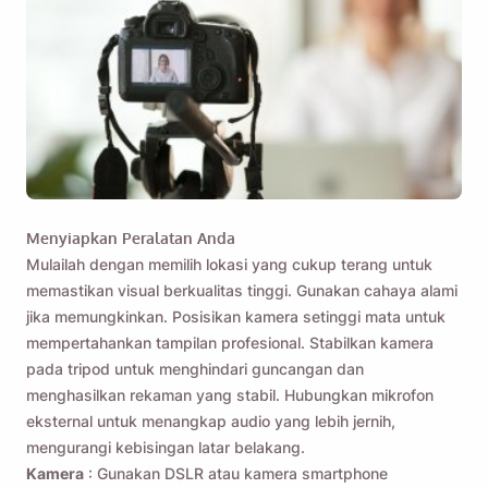
Menyiapkan Peralatan Anda
Ingatkan saya 🔔
Mulailah dengan memilih lokasi yang cukup terang untuk
memastikan visual berkualitas tinggi. Gunakan cahaya alami
Kirimi diri Anda pengingat untuk mengunduh
jika memungkinkan. Posisikan kamera setinggi mata untuk
Viddly saat Anda kembali menggunakan
mempertahankan tampilan profesional. Stabilkan kamera
MacOS atau PC Windows.
pada tripod untuk menghindari guncangan dan
menghasilkan rekaman yang stabil. Hubungkan mikrofon
eksternal untuk menangkap audio yang lebih jernih,
Name
mengurangi kebisingan latar belakang.
Kamera
: Gunakan DSLR atau kamera smartphone