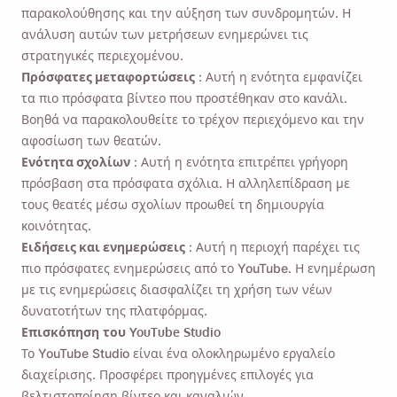
παρακολούθησης και την αύξηση των συνδρομητών. Η
Πολιτική Απορρήτου
μας .
ανάλυση αυτών των μετρήσεων ενημερώνει τις
στρατηγικές περιεχομένου.
Στείλετε
Πρόσφατες μεταφορτώσεις
: Αυτή η ενότητα εμφανίζει
τα πιο πρόσφατα βίντεο που προστέθηκαν στο κανάλι.
Βοηθά να παρακολουθείτε το τρέχον περιεχόμενο και την
αφοσίωση των θεατών.
Ενότητα σχολίων
: Αυτή η ενότητα επιτρέπει γρήγορη
πρόσβαση στα πρόσφατα σχόλια. Η αλληλεπίδραση με
τους θεατές μέσω σχολίων προωθεί τη δημιουργία
κοινότητας.
Ειδήσεις και ενημερώσεις
: Αυτή η περιοχή παρέχει τις
πιο πρόσφατες ενημερώσεις από το YouTube. Η ενημέρωση
με τις ενημερώσεις διασφαλίζει τη χρήση των νέων
δυνατοτήτων της πλατφόρμας.
Επισκόπηση του YouTube Studio
Το YouTube Studio είναι ένα ολοκληρωμένο εργαλείο
διαχείρισης. Προσφέρει προηγμένες επιλογές για
βελτιστοποίηση βίντεο και καναλιών.