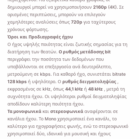
δημιουργοί μπορεί να χρησιμοποιήσουν
2160p
(4K). Σε
ορισμένες περιπτώσεις, μπορούν να επιλεγούν
χαμηλότερες αναλύσεις όπως
720p
για ταχύτερους
χρόνους φόρτωσης.
Όροι και Προδιαγραφές ήχου
Ο ήχος υψηλής ποιότητας είναι ζωτικής σημασίας για τη
διατήρηση των θεατών.
Ο ρυθμός μετάδοσης bit
περιγράφει την ποσότητα των δεδομένων που
υποβάλλονται σε επεξεργασία ανά δευτερόλεπτο,
μετρούμενη σε kbps. Για καθαρό ήχο, συνιστάται bitrate
128 kbps
ή υψηλότερο. Ο
ρυθμός δειγματοληψίας
,
εκφρασμένος σε kHz, όπως
44,1 kHz
ή
48 kHz
, μετρά τη
συχνότητα ήχου. Οι υψηλότεροι ρυθμοί δειγματοληψίας
αποδίδουν καλύτερη ποιότητα ήχου.
Τα μονοφωνικά
και
στερεοφωνικά
αναφέρονται σε
κανάλια ήχου. Το Mono χρησιμοποιεί ένα κανάλι, το
καλύτερο για ηχογραφήσεις φωνής, ενώ το στερεοφωνικό
χρησιμοποιεί δύο, ιδανικά για μουσική και ήχους