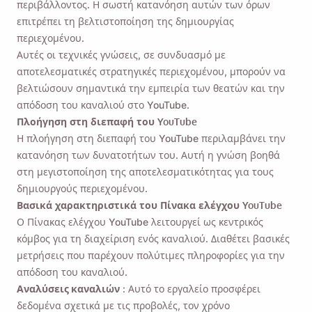
περιβάλλοντος. Η σωστή κατανόηση αυτών των όρων
επιτρέπει τη βελτιστοποίηση της δημιουργίας
περιεχομένου.
Αυτές οι τεχνικές γνώσεις, σε συνδυασμό με
αποτελεσματικές στρατηγικές περιεχομένου, μπορούν να
Θύμισέ μου 🔔
βελτιώσουν σημαντικά την εμπειρία των θεατών και την
απόδοση του καναλιού στο YouTube.
Στείλτε στον εαυτό σας μια υπενθύμιση για
Πλοήγηση στη διεπαφή του YouTube
Η πλοήγηση στη διεπαφή του YouTube περιλαμβάνει την
λήψη του Viddly όταν επιστρέψετε σε
κατανόηση των δυνατοτήτων του. Αυτή η γνώση βοηθά
υπολογιστή MacOS ή Windows.
στη μεγιστοποίηση της αποτελεσματικότητας για τους
δημιουργούς περιεχομένου.
Name
Βασικά χαρακτηριστικά του Πίνακα ελέγχου YouTube
Ο Πίνακας ελέγχου YouTube λειτουργεί ως κεντρικός
κόμβος για τη διαχείριση ενός καναλιού. Διαθέτει βασικές
μετρήσεις που παρέχουν πολύτιμες πληροφορίες για την
Email
απόδοση του καναλιού.
Αναλύσεις καναλιών
: Αυτό το εργαλείο προσφέρει
δεδομένα σχετικά με τις προβολές, τον χρόνο
Επιλέγοντας αυτήν την επιλογή, συμφωνείτε με
την