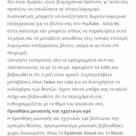
δεν είναι δωρεάν, είναι βιομηχανικό πρότυπο, γι' αυτό σας
προτείνω να επενδύσετε σε τέτοιο λογισμικό.
Εναλλακτικά, μπορείτε να αναζητήσετε
δωρεάν λογισμικό
επεξεργασίας για τα βίντεό σας στο YouTube
. Αλλά θα
είστε καλύτερα εάν μπορείτε απλώς να παραλείψετε αυτό
το μέρος και να μεταβείτε απευθείας στις τυπικές επιλογές
λογισμικού επεξεργασίας βίντεο, ακόμα κι αν είναι επί
πληρωμή.
Ξεκινήστε εισάγοντας όλα τα εγγεγραμμένα κλιπ και
τακτοποιώντας τα με τη σειρά. Αφαιρέστε τα λάθη και
Θύμισέ μου 🔔
βεβαιωθείτε ότι η ροή είναι ομαλή. Συμπεριλάβετε
μεταβάσεις όπως fades και cuts για να διατηρήσετε το
Στείλτε στον εαυτό σας μια υπενθύμιση για
ενδιαφέρον των θεατών. Έχετε πάντα υπόψη σας το κοινό-
λήψη του Viddly όταν επιστρέψετε σε
στόχο και βεβαιωθείτε ότι το περιεχόμενό σας
ευθυγραμμίζεται με το θέμα του καναλιού σας.
υπολογιστή MacOS ή Windows.
Προσθήκη μουσικής και ηχητικών εφέ
Η προσθήκη μουσικής και ηχητικών εφέ βελτιώνει την
Name
εμπειρία θέασης. Χρησιμοποιούμε μουσικές βιβλιοθήκες
χωρίς δικαιώματα, όπως
το Epidemic Sound
και
το Music