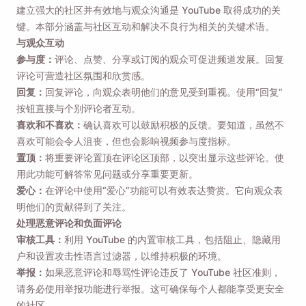
建立强大的社区并有效地与观众沟通是 YouTube 取得成功的关
键。本部分涵盖与社区互动和解决不良行为相关的关键术语。
与观众互动
参与度：
评论、点赞、分享或订阅的观众可促进频道发展。回复
评论可营造社区氛围和欣赏感。
回复：
回复评论，向观众表明他们的意见受到重视。使用“回复”
按钮直接与个别评论者互动。
喜欢和不喜欢：
确认喜欢可以鼓励积极的反馈。要知道，虽然不
喜欢可能会令人沮丧，但也会影响视频参与度指标。
置顶：
将重要评论置顶在评论区顶部，以突出显示这些评论。使
用此功能可解答常见问题或分享重要更新。
爱心：
在评论中使用“爱心”功能可以有效表达赞赏。它向观众表
明他们的贡献得到了关注。
处理恶意评论和负面评论
审核工具：
利用 YouTube 的内置审核工具，包括阻止、隐藏用
户和设置攻击性语言过滤器，以维持积极的环境。
举报：
如果恶意评论和辱骂性评论违反了 YouTube 社区准则，
请务必使用举报功能进行举报。这可确保每个人都能享受更安全
的社区。