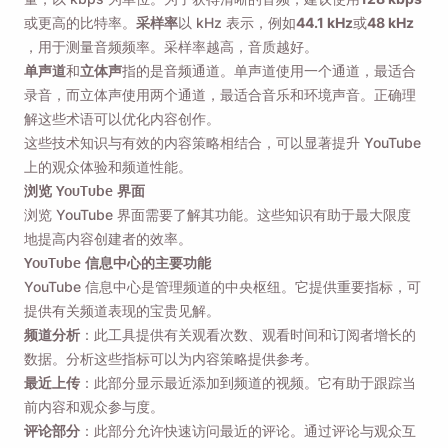
或更高的比特率。
采样率
以 kHz 表示，例如
44.1 kHz
或
48 kHz
，用于测量音频频率。采样率越高，音质越好。
勾选此选项，即表示您同意我们的
隐私政策
。
单声道
和
立体声
指的是音频通道。单声道使用一个通道，最适合
录音，而立体声使用两个通道，最适合音乐和环境声音。正确理
解这些术语可以优化内容创作。
发送
这些技术知识与有效的内容策略相结合，可以显著提升 YouTube
上的观众体验和频道性能。
浏览 YouTube 界面
浏览 YouTube 界面需要了解其功能。这些知识有助于最大限度
地提高内容创建者的效率。
YouTube 信息中心的主要功能
YouTube 信息中心是管理频道的中央枢纽。它提供重要指标，可
提供有关频道表现的宝贵见解。
频道分析
：此工具提供有关观看次数、观看时间和订阅者增长的
数据。分析这些指标可以为内容策略提供参考。
最近上传
：此部分显示最近添加到频道的视频。它有助于跟踪当
前内容和观众参与度。
评论部分
：此部分允许快速访问最近的评论。通过评论与观众互