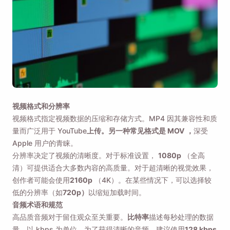
视频格式和分辨率
提醒我🔔
视频格式指定视频数据的压缩和存储方式。MP4 因其兼容性和质
量而广泛用于 YouTube
上传。另一种常见格式是 MOV
，
深受
当您返回 MacOS 或 Windows PC 时，向自己发送
Apple 用户的青睐。
提醒以下载 Viddly。
分辨率决定了视频的清晰度。对于标准设置，
1080p
（全高
清）可提供适合大多数内容的高质量。对于超清晰的视觉效果，
创作者可能会使用
2160p
（4K）。在某些情况下，可以选择较
Name
低的分辨率（如
720p）
以缩短加载时间。
音频术语和规范
高品质音频对于留住观众至关重要。
比特率
描述每秒处理的数据
Email
量，以 kbps 为单位。为了获得清晰的音频，建议使用
128 kbps