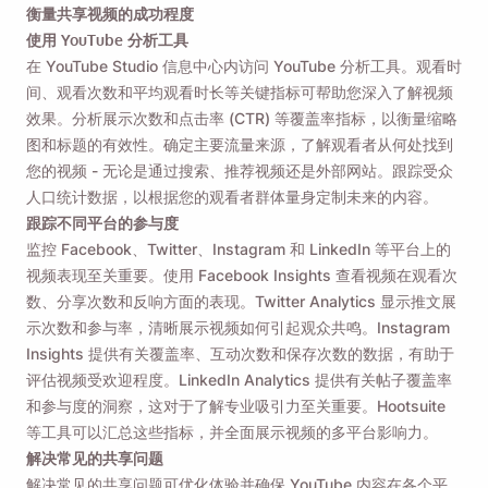
衡量共享视频的成功程度
使用 YouTube 分析工具
在 YouTube Studio 信息中心内访问 YouTube 分析工具。观看时
间、观看次数和平均观看时长等关键指标可帮助您深入了解视频
效果。分析展示次数和点击率 (CTR) 等覆盖率指标，以衡量缩略
图和标题的有效性。确定主要流量来源，了解观看者从何处找到
您的视频 - 无论是通过搜索、推荐视频还是外部网站。跟踪受众
人口统计数据，以根据您的观看者群体量身定制未来的内容。
跟踪不同平台的参与度
监控 Facebook、Twitter、Instagram 和 LinkedIn 等平台上的
视频表现至关重要。使用 Facebook Insights 查看视频在观看次
数、分享次数和反响方面的表现。Twitter Analytics 显示推文展
示次数和参与率，清晰展示视频如何引起观众共鸣。Instagram
Insights 提供有关覆盖率、互动次数和保存次数的数据，有助于
评估视频受欢迎程度。LinkedIn Analytics 提供有关帖子覆盖率
和参与度的洞察，这对于了解专业吸引力至关重要。Hootsuite
等工具可以汇总这些指标，并全面展示视频的多平台影响力。
解决常见的共享问题
解决常见的共享问题可优化体验并确保 YouTube 内容在各个平