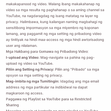
makakapanood ng video. Walang ibang makakahanap ng
video sa mga resulta ng paghahanap o sa aming channel sa
YouTube, na nagdaragdag ng isang matatag na layer ng
privacy. Halimbawa, kung kailangan naming magbahagi ng
sensitibong impormasyon sa mga miyembro ng koponan
lamang, ang paggamit ng mga setting ng pribadong video
ay tinitiyak na hindi maa-access ng mga hindi awtorisadong
user ang nilalaman.
Mga Hakbang para Gumawa ng Pribadong Video:
I-upload ang Video:
Mag-navigate sa pahina ng pag-
upload ng video sa YouTube.
Piliin ang Setting ng Privacy:
Piliin ang "Pribado" sa mga
opsyon sa mga setting ng privacy.
Mag-imbita ng mga Tumitingin:
Idagdag ang mga email
address ng mga partikular na indibidwal na dapat
magkaroon ng access.
Paggawa ng Playlist sa YouTube para sa Restricted
Sharing
Maaaring ayusin at kontrolin ng mga playlist sa YouTube