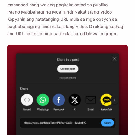
manonood nang walang pagkakalantad sa publiko.
Paano Magbahagi ng Mga Hindi Nakalistang Video
Kopyahin ang natatanging URL mula sa mga opsyon sa
pagbabahagi ng hindi nakalistang video. Direktang ibahagi
ang URL na ito sa mga partikular na indibidwal o grupo.