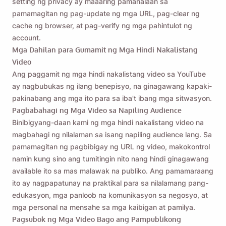
setting ng privacy ay maaaring pamahalaan sa
pamamagitan ng pag-update ng mga URL, pag-clear ng
cache ng browser, at pag-verify ng mga pahintulot ng
account.
Mga Dahilan para Gumamit ng Mga Hindi Nakalistang
Video
Ang paggamit ng mga hindi nakalistang video sa YouTube
ay nagbubukas ng ilang benepisyo, na ginagawang kapaki-
pakinabang ang mga ito para sa iba't ibang mga sitwasyon.
Pagbabahagi ng Mga Video sa Napiling Audience
Binibigyang-daan kami ng mga hindi nakalistang video na
magbahagi ng nilalaman sa isang napiling audience lang. Sa
pamamagitan ng pagbibigay ng URL ng video, makokontrol
namin kung sino ang tumitingin nito nang hindi ginagawang
available ito sa mas malawak na publiko. Ang pamamaraang
ito ay nagpapatunay na praktikal para sa nilalamang pang-
edukasyon, mga panloob na komunikasyon sa negosyo, at
mga personal na mensahe sa mga kaibigan at pamilya.
Pagsubok ng Mga Video Bago ang Pampublikong