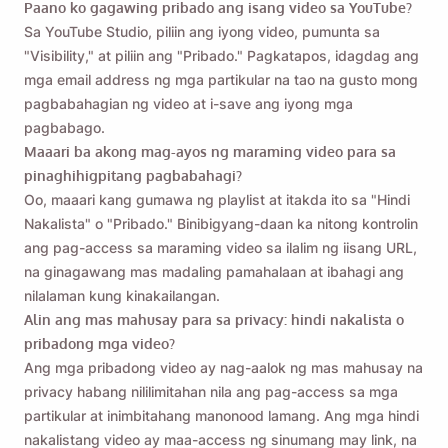
Paano ko gagawing pribado ang isang video sa YouTube?
Sa YouTube Studio, piliin ang iyong video, pumunta sa
"Visibility," at piliin ang "Pribado." Pagkatapos, idagdag ang
mga email address ng mga partikular na tao na gusto mong
pagbabahagian ng video at i-save ang iyong mga
pagbabago.
Maaari ba akong mag-ayos ng maraming video para sa
pinaghihigpitang pagbabahagi?
Oo, maaari kang gumawa ng playlist at itakda ito sa "Hindi
Nakalista" o "Pribado." Binibigyang-daan ka nitong kontrolin
ang pag-access sa maraming video sa ilalim ng iisang URL,
na ginagawang mas madaling pamahalaan at ibahagi ang
nilalaman kung kinakailangan.
Alin ang mas mahusay para sa privacy: hindi nakalista o
pribadong mga video?
Ang mga pribadong video ay nag-aalok ng mas mahusay na
privacy habang nililimitahan nila ang pag-access sa mga
partikular at inimbitahang manonood lamang. Ang mga hindi
nakalistang video ay maa-access ng sinumang may link, na