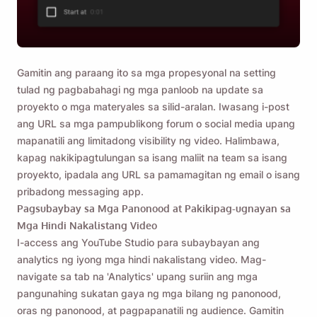
Gamitin ang paraang ito sa mga propesyonal na setting
tulad ng pagbabahagi ng mga panloob na update sa
proyekto o mga materyales sa silid-aralan. Iwasang i-post
ang URL sa mga pampublikong forum o social media upang
mapanatili ang limitadong visibility ng video. Halimbawa,
kapag nakikipagtulungan sa isang maliit na team sa isang
proyekto, ipadala ang URL sa pamamagitan ng email o isang
pribadong messaging app.
Pagsubaybay sa Mga Panonood at Pakikipag-ugnayan sa
Mga Hindi Nakalistang Video
I-access ang YouTube Studio para subaybayan ang
analytics ng iyong mga hindi nakalistang video. Mag-
navigate sa tab na 'Analytics' upang suriin ang mga
pangunahing sukatan gaya ng mga bilang ng panonood,
oras ng panonood, at pagpapanatili ng audience. Gamitin