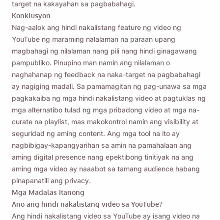
target na kakayahan sa pagbabahagi.
Konklusyon
Nag-aalok ang hindi nakalistang feature ng video ng
YouTube ng maraming nalalaman na paraan upang
magbahagi ng nilalaman nang pili nang hindi ginagawang
pampubliko. Pinupino man namin ang nilalaman o
naghahanap ng feedback na naka-target na pagbabahagi
ay nagiging madali. Sa pamamagitan ng pag-unawa sa mga
pagkakaiba ng mga hindi nakalistang video at pagtuklas ng
mga alternatibo tulad ng mga pribadong video at mga na-
curate na playlist, mas makokontrol namin ang visibility at
seguridad ng aming content. Ang mga tool na ito ay
nagbibigay-kapangyarihan sa amin na pamahalaan ang
aming digital presence nang epektibong tinitiyak na ang
aming mga video ay naaabot sa tamang audience habang
pinapanatili ang privacy.
Mga Madalas Itanong
Ano ang hindi nakalistang video sa YouTube?
Ang hindi nakalistang video sa YouTube ay isang video na