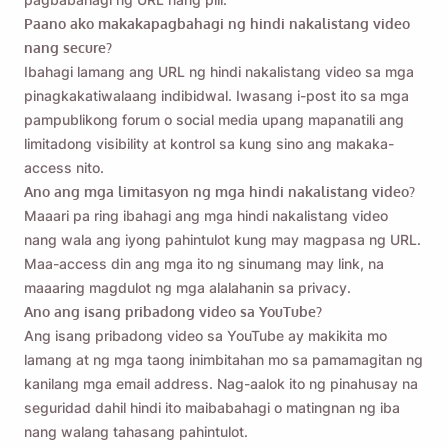
Paano ako makakapagbahagi ng hindi nakalistang video
nang secure?
Ibahagi lamang ang URL ng hindi nakalistang video sa mga
pinagkakatiwalaang indibidwal. Iwasang i-post ito sa mga
pampublikong forum o social media upang mapanatili ang
limitadong visibility at kontrol sa kung sino ang makaka-
access nito.
Ano ang mga limitasyon ng mga hindi nakalistang video?
Maaari pa ring ibahagi ang mga hindi nakalistang video
nang wala ang iyong pahintulot kung may magpasa ng URL.
Maa-access din ang mga ito ng sinumang may link, na
maaaring magdulot ng mga alalahanin sa privacy.
Ano ang isang pribadong video sa YouTube?
Ang isang pribadong video sa YouTube ay makikita mo
lamang at ng mga taong inimbitahan mo sa pamamagitan ng
kanilang mga email address. Nag-aalok ito ng pinahusay na
seguridad dahil hindi ito maibabahagi o matingnan ng iba
nang walang tahasang pahintulot.