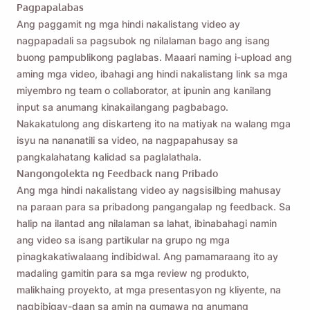
Pagpapalabas
Ang paggamit ng mga hindi nakalistang video ay
nagpapadali sa pagsubok ng nilalaman bago ang isang
buong pampublikong paglabas. Maaari naming i-upload ang
aming mga video, ibahagi ang hindi nakalistang link sa mga
miyembro ng team o collaborator, at ipunin ang kanilang
input sa anumang kinakailangang pagbabago.
Nakakatulong ang diskarteng ito na matiyak na walang mga
isyu na nananatili sa video, na nagpapahusay sa
pangkalahatang kalidad sa paglalathala.
Nangongolekta ng Feedback nang Pribado
Ang mga hindi nakalistang video ay nagsisilbing mahusay
na paraan para sa pribadong pangangalap ng feedback. Sa
halip na ilantad ang nilalaman sa lahat, ibinabahagi namin
ang video sa isang partikular na grupo ng mga
pinagkakatiwalaang indibidwal. Ang pamamaraang ito ay
madaling gamitin para sa mga review ng produkto,
malikhaing proyekto, at mga presentasyon ng kliyente, na
nagbibigay-daan sa amin na gumawa ng anumang