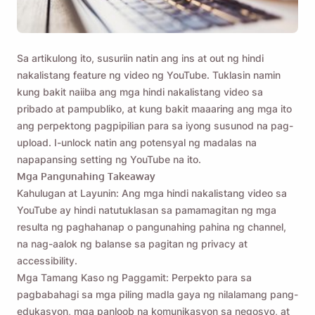
Sa artikulong ito, susuriin natin ang ins at out ng hindi
nakalistang feature ng video ng YouTube. Tuklasin namin
kung bakit naiiba ang mga hindi nakalistang video sa
pribado at pampubliko, at kung bakit maaaring ang mga ito
ang perpektong pagpipilian para sa iyong susunod na pag-
upload. I-unlock natin ang potensyal ng madalas na
napapansing setting ng YouTube na ito.
Mga Pangunahing Takeaway
Kahulugan at Layunin: Ang mga hindi nakalistang video sa
YouTube ay hindi natutuklasan sa pamamagitan ng mga
resulta ng paghahanap o pangunahing pahina ng channel,
na nag-aalok ng balanse sa pagitan ng privacy at
accessibility.
Mga Tamang Kaso ng Paggamit: Perpekto para sa
pagbabahagi sa mga piling madla gaya ng nilalamang pang-
edukasyon, mga panloob na komunikasyon sa negosyo, at