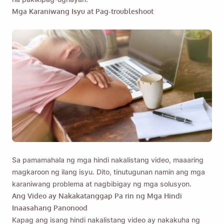
Name
Mga Karaniwang Isyu at Pag-troubleshoot
Email
Sa pamamagitan ng pagsuri sa opsyong ito, sumasang-
ayon ka sa aming
Patakaran sa Privacy
.
Ipadala
Sa pamamahala ng mga hindi nakalistang video, maaaring
magkaroon ng ilang isyu. Dito, tinutugunan namin ang mga
karaniwang problema at nagbibigay ng mga solusyon.
Ang Video ay Nakakatanggap Pa rin ng Mga Hindi
Inaasahang Panonood
Kapag ang isang hindi nakalistang video ay nakakuha ng