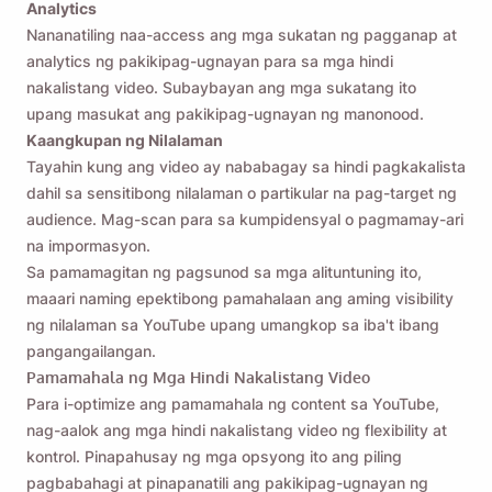
Analytics
Nananatiling naa-access ang mga sukatan ng pagganap at
analytics ng pakikipag-ugnayan para sa mga hindi
nakalistang video. Subaybayan ang mga sukatang ito
upang masukat ang pakikipag-ugnayan ng manonood.
Kaangkupan ng Nilalaman
Tayahin kung ang video ay nababagay sa hindi pagkakalista
dahil sa sensitibong nilalaman o partikular na pag-target ng
audience. Mag-scan para sa kumpidensyal o pagmamay-ari
na impormasyon.
Sa pamamagitan ng pagsunod sa mga alituntuning ito,
maaari naming epektibong pamahalaan ang aming visibility
ng nilalaman sa YouTube upang umangkop sa iba't ibang
pangangailangan.
Pamamahala ng Mga Hindi Nakalistang Video
Para i-optimize ang pamamahala ng content sa YouTube,
nag-aalok ang mga hindi nakalistang video ng flexibility at
kontrol. Pinapahusay ng mga opsyong ito ang piling
pagbabahagi at pinapanatili ang pakikipag-ugnayan ng