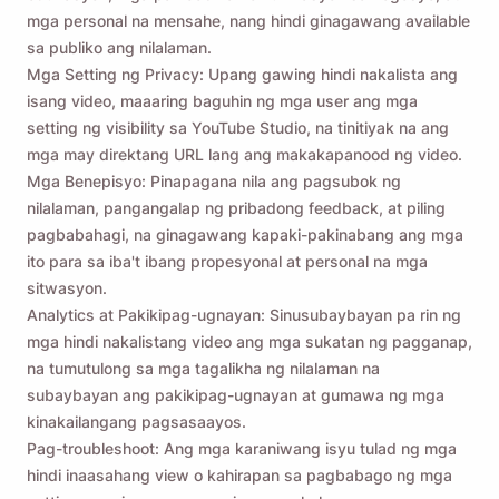
mga personal na mensahe, nang hindi ginagawang available
sa publiko ang nilalaman.
Mga Setting ng Privacy: Upang gawing hindi nakalista ang
isang video, maaaring baguhin ng mga user ang mga
setting ng visibility sa YouTube Studio, na tinitiyak na ang
mga may direktang URL lang ang makakapanood ng video.
Mga Benepisyo: Pinapagana nila ang pagsubok ng
nilalaman, pangangalap ng pribadong feedback, at piling
pagbabahagi, na ginagawang kapaki-pakinabang ang mga
ito para sa iba't ibang propesyonal at personal na mga
sitwasyon.
Analytics at Pakikipag-ugnayan: Sinusubaybayan pa rin ng
mga hindi nakalistang video ang mga sukatan ng pagganap,
na tumutulong sa mga tagalikha ng nilalaman na
subaybayan ang pakikipag-ugnayan at gumawa ng mga
kinakailangang pagsasaayos.
Pag-troubleshoot: Ang mga karaniwang isyu tulad ng mga
hindi inaasahang view o kahirapan sa pagbabago ng mga