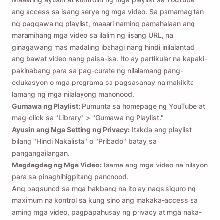
ang access sa isang serye ng mga video. Sa pamamagitan
ng paggawa ng playlist, maaari naming pamahalaan ang
maramihang mga video sa ilalim ng iisang URL, na
ginagawang mas madaling ibahagi nang hindi inilalantad
ang bawat video nang paisa-isa. Ito ay partikular na kapaki-
pakinabang para sa pag-curate ng nilalamang pang-
edukasyon o mga programa sa pagsasanay na makikita
lamang ng mga nilalayong manonood.
Gumawa ng Playlist:
Pumunta sa homepage ng YouTube at
mag-click sa "Library" > "Gumawa ng Playlist."
Ayusin ang Mga Setting ng Privacy:
Itakda ang playlist
bilang "Hindi Nakalista" o "Pribado" batay sa
pangangailangan.
Magdagdag ng Mga Video:
Isama ang mga video na nilayon
para sa pinaghihigpitang panonood.
Ang pagsunod sa mga hakbang na ito ay nagsisiguro ng
maximum na kontrol sa kung sino ang makaka-access sa
aming mga video, pagpapahusay ng privacy at mga naka-