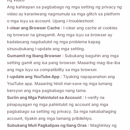
Ang kahirapan sa pagbabago ng mga setting ng privacy ng
video ay karaniwang nagmumula sa mga glitch sa platform
o mga isyu sa account. Upang i-troubleshoot:
I-clear ang Browser Cache
: I-clear ang cache at cookies
ng browser na ginagamit. Ang mga isyu sa browser ay
kadalasang nagdudulot ng mga problema kapag
sinusubukang i-update ang mga setting.
Gumamit ng Ibang Browser
: Subukang baguhin ang mga
setting gamit ang isa pang browser. Maaaring mag-iba-iba
ang mga isyu sa compatibility sa mga browser.
I-update ang YouTube App
: Tiyaking napapanahon ang
YouTube app. Maaaring hindi mai-save ng mga lumang
bersyon ang mga pagbabago nang tama.
Suriin ang Mga Pahintulot sa Account
: I-verify na
pinapayagan ng mga pahintulot ng account ang mga
pagbabago sa setting ng privacy. Sa mga nakabahaging
account, tiyakin ang mga tamang pribilehiyo.
Subukang Muli Pagkalipas ng Ilang Oras
: Maghintay ng