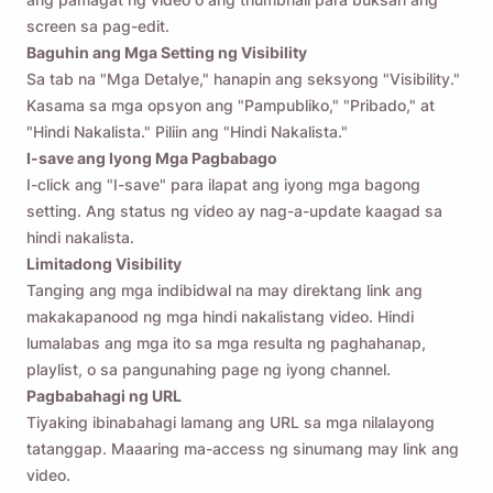
screen sa pag-edit.
Baguhin ang Mga Setting ng Visibility
Sa tab na "Mga Detalye," hanapin ang seksyong "Visibility."
Kasama sa mga opsyon ang "Pampubliko," "Pribado," at
"Hindi Nakalista." Piliin ang "Hindi Nakalista."
I-save ang Iyong Mga Pagbabago
I-click ang "I-save" para ilapat ang iyong mga bagong
setting. Ang status ng video ay nag-a-update kaagad sa
hindi nakalista.
Limitadong Visibility
Tanging ang mga indibidwal na may direktang link ang
makakapanood ng mga hindi nakalistang video. Hindi
lumalabas ang mga ito sa mga resulta ng paghahanap,
playlist, o sa pangunahing page ng iyong channel.
Pagbabahagi ng URL
Tiyaking ibinabahagi lamang ang URL sa mga nilalayong
tatanggap. Maaaring ma-access ng sinumang may link ang
video.