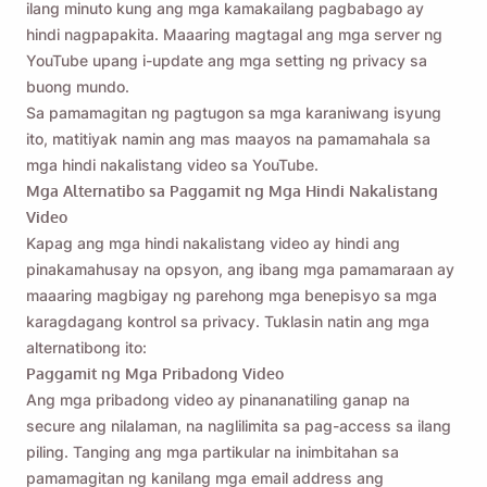
ilang minuto kung ang mga kamakailang pagbabago ay
hindi nagpapakita. Maaaring magtagal ang mga server ng
YouTube upang i-update ang mga setting ng privacy sa
buong mundo.
Sa pamamagitan ng pagtugon sa mga karaniwang isyung
ito, matitiyak namin ang mas maayos na pamamahala sa
mga hindi nakalistang video sa YouTube.
Mga Alternatibo sa Paggamit ng Mga Hindi Nakalistang
Video
Kapag ang mga hindi nakalistang video ay hindi ang
pinakamahusay na opsyon, ang ibang mga pamamaraan ay
maaaring magbigay ng parehong mga benepisyo sa mga
karagdagang kontrol sa privacy. Tuklasin natin ang mga
alternatibong ito:
Paggamit ng Mga Pribadong Video
Ang mga pribadong video ay pinananatiling ganap na
secure ang nilalaman, na naglilimita sa pag-access sa ilang
piling. Tanging ang mga partikular na inimbitahan sa
pamamagitan ng kanilang mga email address ang