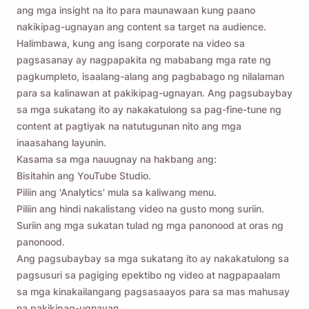
ang mga insight na ito para maunawaan kung paano
nakikipag-ugnayan ang content sa target na audience.
Halimbawa, kung ang isang corporate na video sa
pagsasanay ay nagpapakita ng mababang mga rate ng
pagkumpleto, isaalang-alang ang pagbabago ng nilalaman
para sa kalinawan at pakikipag-ugnayan. Ang pagsubaybay
sa mga sukatang ito ay nakakatulong sa pag-fine-tune ng
content at pagtiyak na natutugunan nito ang mga
inaasahang layunin.
Kasama sa mga nauugnay na hakbang ang:
Bisitahin ang YouTube Studio.
Paalalahanan mo ako 🔔
Piliin ang 'Analytics' mula sa kaliwang menu.
Piliin ang hindi nakalistang video na gusto mong suriin.
Padalhan ang iyong sarili ng paalala na i-
Suriin ang mga sukatan tulad ng mga panonood at oras ng
panonood.
download ang Viddly kapag bumalik ka sa
Ang pagsubaybay sa mga sukatang ito ay nakakatulong sa
MacOS o Windows PC.
pagsusuri sa pagiging epektibo ng video at nagpapaalam
sa mga kinakailangang pagsasaayos para sa mas mahusay
na pakikipag-ugnayan.