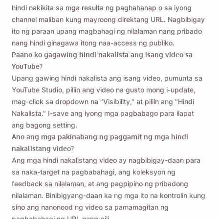
hindi nakikita sa mga resulta ng paghahanap o sa iyong
channel maliban kung mayroong direktang URL. Nagbibigay
ito ng paraan upang magbahagi ng nilalaman nang pribado
nang hindi ginagawa itong naa-access ng publiko.
Paano ko gagawing hindi nakalista ang isang video sa
YouTube?
Upang gawing hindi nakalista ang isang video, pumunta sa
YouTube Studio, piliin ang video na gusto mong i-update,
mag-click sa dropdown na "Visibility," at piliin ang "Hindi
Nakalista." I-save ang iyong mga pagbabago para ilapat
ang bagong setting.
Ano ang mga pakinabang ng paggamit ng mga hindi
nakalistang video?
Ang mga hindi nakalistang video ay nagbibigay-daan para
sa naka-target na pagbabahagi, ang koleksyon ng
feedback sa nilalaman, at ang pagpipino ng pribadong
nilalaman. Binibigyang-daan ka ng mga ito na kontrolin kung
sino ang nanonood ng video sa pamamagitan ng
pagbabahagi ng URL nang pili.