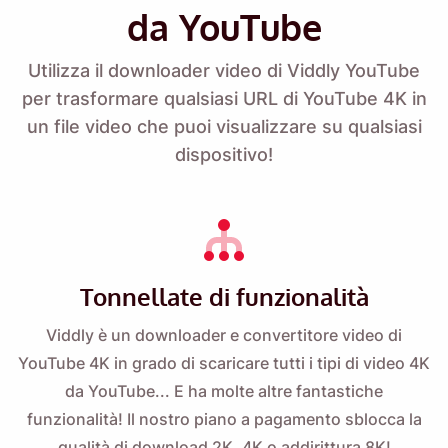
da YouTube
Utilizza il downloader video di Viddly YouTube
per trasformare qualsiasi URL di YouTube 4K in
un file video che puoi visualizzare su qualsiasi
Ricordamelo 🔔
dispositivo!
Inviati un promemoria per scaricare Viddly
quando torni su MacOS o PC Windows.
Name
Tonnellate di funzionalità
Viddly è un downloader e convertitore video di
Email
YouTube 4K in grado di scaricare tutti i tipi di video 4K
da YouTube... E ha molte altre fantastiche
Selezionando questa opzione, accetti la nostra
Informativa
funzionalità! Il nostro
piano a pagamento
sblocca la
sulla privacy
.
qualità di download 2K, 4K o addirittura 8K!