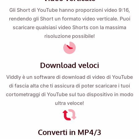
Gli Short di YouTube hanno proporzioni video 9:16,
rendendo gli Short un formato video verticale. Puoi
scaricare qualsiasi video Shorts con la massima
risoluzione possibile!
Ricordamelo 🔔
Download veloci
Inviati un promemoria per scaricare Viddly
Viddly è un software di download di video di YouTube
quando torni su MacOS o PC Windows.
di fascia alta che ti assicura di poter scaricare i tuoi
cortometraggi di YouTube sul tuo dispositivo in modo
ultra veloce!
Name
Email
Converti in MP4/3