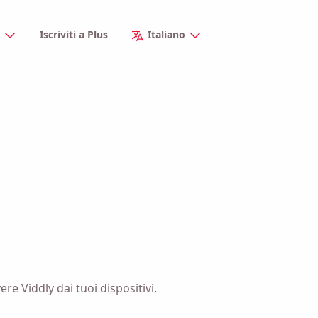
e
Iscriviti a Plus
Italiano
re Viddly dai tuoi dispositivi.
Ricordamelo 🔔