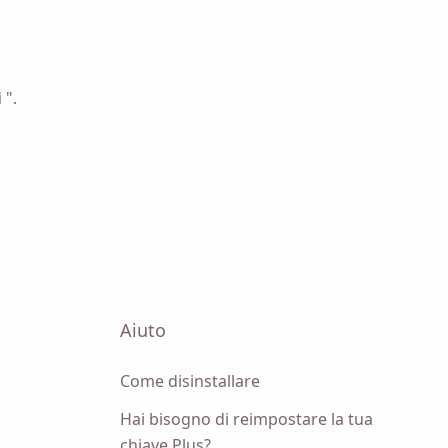
 PC
i
".
Aiuto
Come disinstallare
Hai bisogno di reimpostare la tua
chiave Plus?