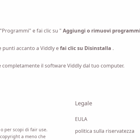
emoria per scaricare Viddly quando torni su MacOS o
Windows.
 "Programmi" e fai clic su "
Aggiungi o rimuovi programm
tre punti accanto a Viddly e
fai clic su Disinstalla
.
e completamente il software Viddly dal tuo computer.
 opzione, accetti la nostra
Informativa sulla privacy
.
Inviare
Legale
EULA
o per scopi di fair use.
politica sulla riservatezza
 copyright a meno che