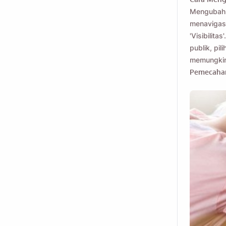
Mengubah 
menavigasi 
'Visibilitas
publik, pil
memungkink
Pemecaha