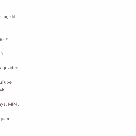
ai, klik
gian
eh
agi video
ouTube.
tuk
lnya, MP4,
gguan