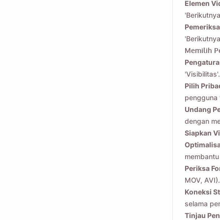
Elemen Vi
'Berikutnya
Email
Pemeriks
'Berikutnya
Memilih P
Dengan mencentang 
Pengaturan
'Visibilitas'.
Pilih Priba
pengguna 
Undang P
dengan meng
Siapkan V
Optimalis
membantu 
Periksa F
MOV, AVI).
Koneksi St
selama pe
Tinjau Pen