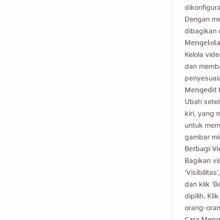
dikonfigu
Dengan men
dibagikan 
Mengelola
Kelola vid
dan membag
penyesuaia
Mengedit 
Ubah setel
kiri, yang
untuk membu
gambar min
Berbagi Vi
Bagikan vi
'Visibilita
dan klik '
dipilih. K
orang-oran
Cara Mengu