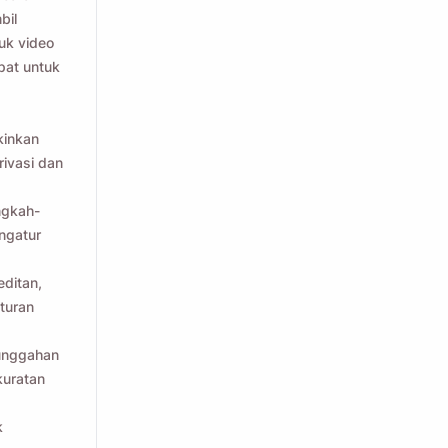
bil
luk video
pat untuk
kinkan
ivasi dan
ngkah-
ngatur
ditan,
turan
unggahan
kuratan
k