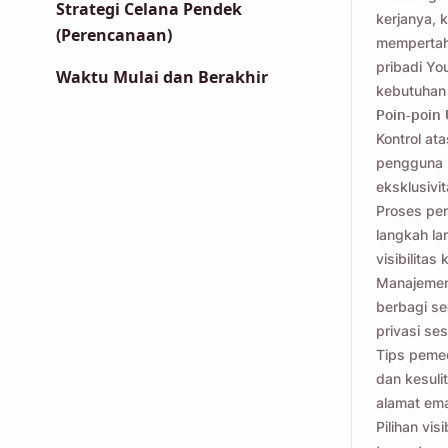
Strategi Celana Pendek
kerjanya, 
(Perencanaan)
mempertaha
pribadi Yo
Waktu Mulai dan Berakhir
kebutuhan
Poin-poin
Kontrol at
pengguna m
eksklusivit
Proses pe
langkah l
visibilita
Manajemen 
berbagi se
privasi se
Tips peme
dan kesuli
alamat ema
Pilihan vis