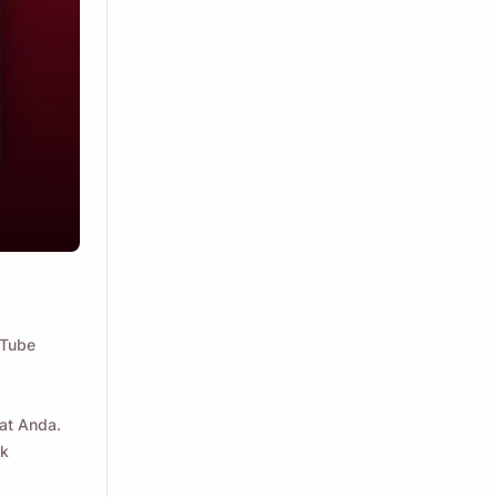
uTube
bali menggunakan
kat Anda.
ik