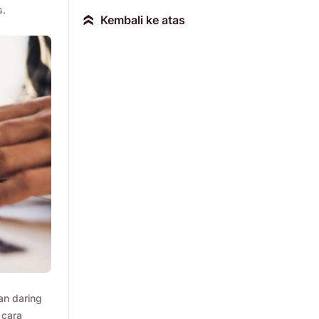
s.
Kembali ke atas
»
an daring
 cara