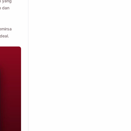
n yang
n dan
emirsa
deal.