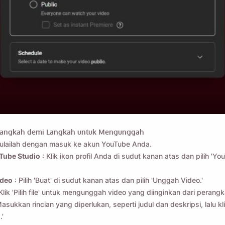
angkah demi Langkah untuk Mengunggah
Ingatkan saya 🔔
ulailah dengan masuk ke akun YouTube Anda.
Tube Studio
: Klik ikon profil Anda di sudut kanan atas dan pilih 'Yo
a pengingat untuk mengunduh Viddly saat Anda kem
MacOS atau PC Windows.
ideo
: Pilih 'Buat' di sudut kanan atas dan pilih 'Unggah Video.'
Klik 'Pilih file' untuk mengunggah video yang diinginkan dari perang
asukkan rincian yang diperlukan, seperti judul dan deskripsi, lalu kl
.'