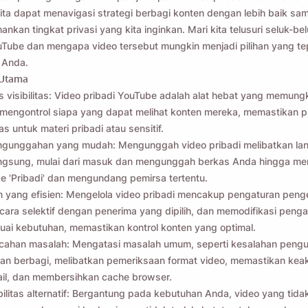
kita dapat menavigasi strategi berbagi konten dengan lebih baik sam
nkan tingkat privasi yang kita inginkan. Mari kita telusuri seluk-be
uTube dan mengapa video tersebut mungkin menjadi pilihan yang te
 Anda.
 Utama
as visibilitas: Video pribadi YouTube adalah alat hebat yang memung
engontrol siapa yang dapat melihat konten mereka, memastikan pr
as untuk materi pribadi atau sensitif.
ngunggahan yang mudah: Mengunggah video pribadi melibatkan la
angsung, mulai dari masuk dan mengunggah berkas Anda hingga me
s ke 'Pribadi' dan mengundang pemirsa tertentu.
yang efisien: Mengelola video pribadi mencakup pengaturan penge
cara selektif dengan penerima yang dipilih, dan memodifikasi penga
suai kebutuhan, memastikan kontrol konten yang optimal.
cahan masalah: Mengatasi masalah umum, seperti kesalahan peng
tan berbagi, melibatkan pemeriksaan format video, memastikan kea
il, dan membersihkan cache browser.
ibilitas alternatif: Bergantung pada kebutuhan Anda, video yang tida