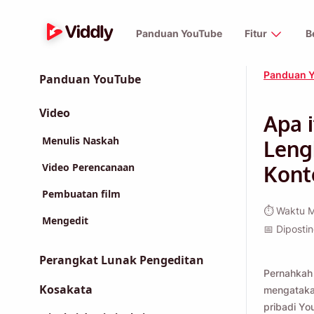
Panduan YouTube
Fitur
B
Panduan 
Panduan YouTube
Video
Apa 
Menulis Naskah
Lengk
Video Perencanaan
Kont
Pembuatan film
⏱ Waktu M
Mengedit
📅 Diposti
Perangkat Lunak Pengeditan
Pernahkah
Kosakata
mengatakan
pribadi Y