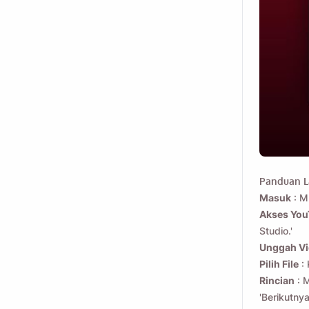
Panduan L
Masuk
: M
Akses You
Kirimi diri And
Studio.'
Unggah V
Pilih File
: 
Rincian
: M
Name
'Berikutnya