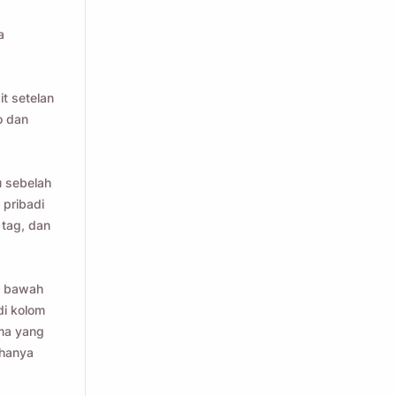
a
t setelan
o dan
u sebelah
 pribadi
 tag, dan
i bawah
 di kolom
ima yang
 hanya