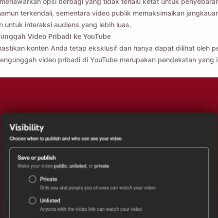
menawarkan opsi berbagi yang tidak terlalu ketat untuk penyebara
 namun terkendali, sementara video publik memaksimalkan jangkaua
n untuk interaksi audiens yang lebih luas.
unggah Video Pribadi ke YouTube
stikan konten Anda tetap eksklusif dan hanya dapat dilihat oleh p
mengunggah video pribadi di YouTube merupakan pendekatan yang i