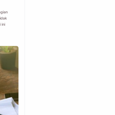
agian
tidak
 ini