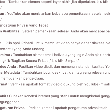
deo
: Tambahkan elemen seperti layar akhir, jika diperlukan, lalu klik
.'
aan
: YouTube akan menjalankan beberapa pemeriksaan; setelah seles
.'
engaturan Privasi yang Tepat
opsi ini, Anda menyetujui
Kebijakan Privasi
kami.
 Visibilitas
: Setelah pemeriksaan selesai, Anda akan mencapai ba
Mengirim
di
: Pilih opsi 'Pribadi' untuk membuat video hanya dapat diakses ol
tertentu yang Anda undang.
emirsa
: Tambahkan alamat email individu yang ingin Anda ajak berb
klik 'Bagikan Secara Pribadi,' lalu klik 'Simpan.'
ideo Anda
: Pastikan video diedit dan memenuhi standar kualitas Y
asi Metadata
: Tambahkan judul, deskripsi, dan tag yang relevan un
memudahkan pengelolaan.
ormat
: Verifikasi apakah format video didukung oleh YouTube (misa
abil
: Gunakan koneksi internet yang stabil untuk menghindari gan
ngunggahan.
gaturan Privasi
: Periksa kembali apakah pengaturan privasi telah