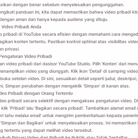
rasikan dengan benar sebelum menyelesaikan pengunggahan.
gikuti panduan ini, kita dapat memastikan bahwa video pribadi kit
dengan aman dan hanya kepada audiens yang dituju.
 Video Pribadi Anda
eo pribadi di YouTube secara efisien dengan memahami cara mengedi
ikan konten tertentu. Pastikan kontrol optimal atas visibilitas vide
n privasi.
Pengaturan Video Pribadi
an video pribadi dari dasbor YouTube Studio. Pilih 'Konten' dari men
 menampilkan video yang diunggah. Klik ikon 'Detail' di samping video
ka setelan video. Di sini, sesuaikan detail seperti judul, deskripsi,
i. Simpan perubahan dengan mengeklik 'Simpan' di kanan atas.
deo Pribadi dengan Orang Tertentu
deo pribadi secara selektif dengan mengakses pengaturan video. D
s', klik 'Pribadi' lalu 'Bagikan secara pribadi'. Tambahkan alamat email
Beri tahu melalui email' untuk mengirim pemberitahuan kepada pener
lik 'Simpan dan Bagikan' untuk menyelesaikan proses. Ini memastikan
g tertentu yang dapat melihat video tersebut.
bah Privasi Video dari Pribadi ke Publik atau Tidak Terdaftar