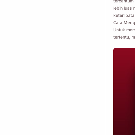
tercantum 
lebih luas
keterlibata
Cara Meng
Untuk mema
tertentu, 