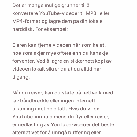
Det er mange mulige grunner til å
konvertere YouTube-videoer til MP3- eller
MP4-format og lagre dem på din lokale
Minn meg på 🔔
harddisk. For eksempel;
Send deg selv en påminnelse om å laste ned
Eieren kan fjerne videoen når som helst,
Viddly når du er tilbake på MacOS eller
noe som skjer mye oftere enn du kanskje
Windows PC.
forventer. Ved å lagre en sikkerhetskopi av
videoen lokalt sikrer du at du alltid har
tilgang.
Name
Når du reiser, kan du støte på nettverk med
Email
lav båndbredde eller ingen Internett-
tilkobling i det hele tatt. Hvis du vil se
YouTube-innhold mens du flyr eller reiser,
Ved å merke av for dette alternativet godtar du vår
er nedlasting av YouTube-videoer det beste
personvernerklæring
.
alternativet for å unngå buffering eller