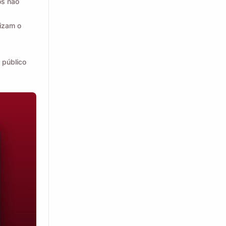
os não
izam o
 público