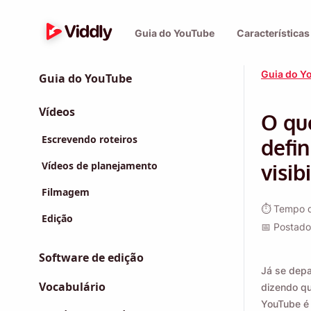
Guia do YouTube
Característica
Guia do Y
Guia do YouTube
Vídeos
O qu
Escrevendo roteiros
defin
Vídeos de planejamento
visib
Filmagem
⏱ Tempo de
Edição
📅 Postado
Software de edição
Já se dep
Vocabulário
dizendo qu
YouTube é 