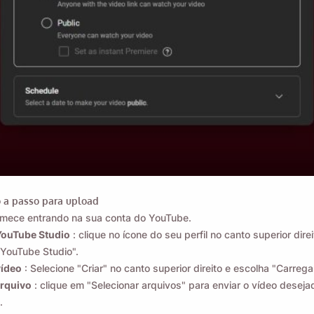
Lembre-me 🔔
 a passo para upload
mece entrando na sua conta do YouTube.
esmo um lembrete para baixar o Viddly quando volta
YouTube Studio
: clique no ícone do seu perfil no canto superior direi
Windows PC.
"YouTube Studio".
vídeo
: Selecione "Criar" no canto superior direito e escolha "Carrega
arquivo
: clique em "Selecionar arquivos" para enviar o vídeo desej
.