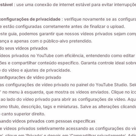
stável
: use uma conexão de internet estável para evitar interrupçõ
configurações de privacidade
: verifique novamente se as configu
e estão configuradas corretamente antes de finalizar o upload.
ste guia, podemos garantir que nossos vídeos privados sejam com
nça e apenas com o público-alvo pretendido.
o seus vídeos privados
ídeos privados no YouTube com eficiência, entendendo como editar
ões e compartilhar conteúdo específico. Garanta controle ideal sobr
e do vídeo e ajustes de privacidade.
onfigurações de vídeo privado
as configurações de vídeo privado no painel do YouTube Studio. Sel
 no menu à esquerda, que mostra os vídeos enviados. Clique no íc
 ao lado do vídeo privado para abrir as configurações de vídeo. Aqui
omo título, descrição, tags e miniaturas. Salve as alterações clican
 canto superior direito.
ando vídeos privados com pessoas específicas
e vídeos privados seletivamente acessando as configurações do ví
de', clique em 'Privado' e depois em 'Compartilhar privadamente'. Adi