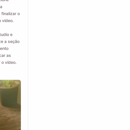
ma
finalizar o
 vídeo.
tudio e
ze a seção
mento
car as
 o vídeo.