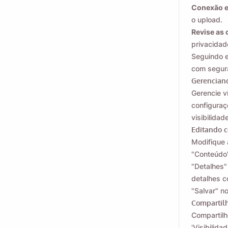
Conexão e
o upload.
Revise as 
privacidad
Seguindo e
com segura
Gerenciand
Gerencie v
configuraç
visibilidad
Editando c
Modifique 
"Conteúdo"
"Detalhes"
detalhes c
"Salvar" no
Compartilh
Compartilh
'Visibilida