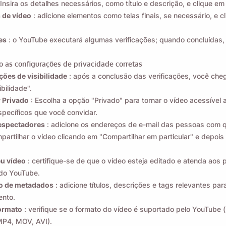
 Insira os detalhes necessários, como título e descrição, e clique em
 de vídeo
: adicione elementos como telas finais, se necessário, e c
es
: o YouTube executará algumas verificações; quando concluídas,
ão, você concorda com nossa
Política de Privacidade
.
 as configurações de privacidade corretas
ões de visibilidade
: após a conclusão das verificações, você che
Enviar
bilidade".
 Privado
: Escolha a opção "Privado" para tornar o vídeo acessível
specíficos que você convidar.
espectadores
: adicione os endereços de e-mail das pessoas com
partilhar o vídeo clicando em "Compartilhar em particular" e depois
eu vídeo
: certifique-se de que o vídeo esteja editado e atenda aos
do YouTube.
o de metadados
: adicione títulos, descrições e tags relevantes para 
ento.
formato
: verifique se o formato do vídeo é suportado pelo YouTube 
MP4, MOV, AVI).