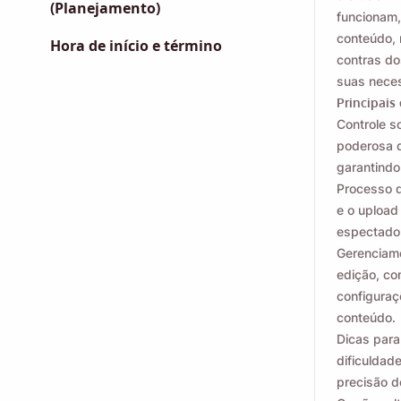
(Planejamento)
funcionam
conteúdo, 
Hora de início e término
contras do
suas nece
Principais
Controle s
poderosa q
garantindo
Processo d
e o upload
espectador
Gerenciame
edição, co
configuraç
conteúdo.
Dicas para
dificuldad
precisão d