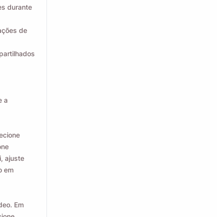
es durante
rações de
partilhados
e a
ecione
one
, ajuste
do em
deo. Em
cione