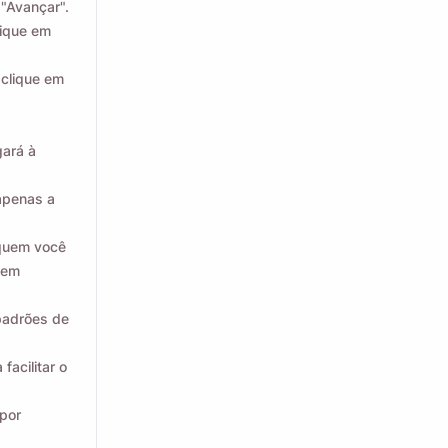
 "Avançar".
lique em
 clique em
gará à
 apenas a
 quem você
 em
 padrões de
facilitar o
(por