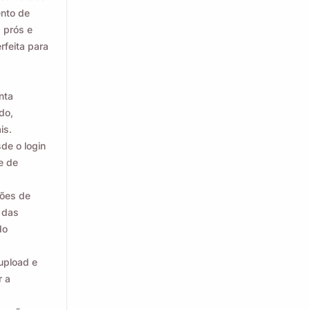
nto de
 prós e
rfeita para
nta
do,
is.
de o login
e de
ções de
 das
do
upload e
r a