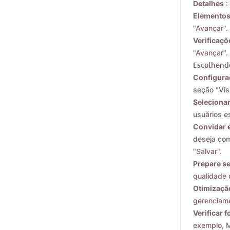
Detalhes
:
Elementos
Email
"Avançar".
Verificaçõ
"Avançar".
Ao marcar esta opç
Escolhendo
Configuraç
seção "Visi
Selecionar
usuários e
Convidar 
deseja com
"Salvar".
Prepare s
qualidade 
Otimizaçã
gerenciam
Verificar 
exemplo, 