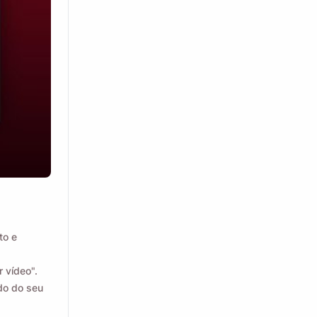
r ao MacOS ou
to e
r vídeo".
ado do seu