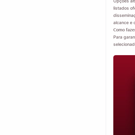
Opções alt
listados o
disseminaç
alcance e 
Como faze
Para garan
selecionad