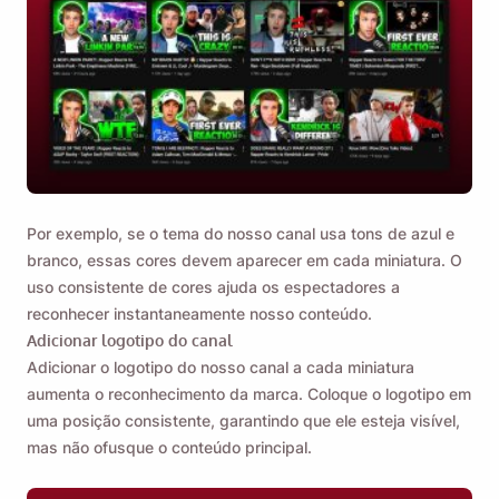
Por exemplo, se o tema do nosso canal usa tons de azul e
branco, essas cores devem aparecer em cada miniatura. O
uso consistente de cores ajuda os espectadores a
reconhecer instantaneamente nosso conteúdo.
Adicionar logotipo do canal
Adicionar o logotipo do nosso canal a cada miniatura
Lembre-me 🔔
aumenta o reconhecimento da marca. Coloque o logotipo em
uma posição consistente, garantindo que ele esteja visível,
Envie a si mesmo um lembrete para baixar o
mas não ofusque o conteúdo principal.
Viddly quando voltar ao MacOS ou Windows
PC.