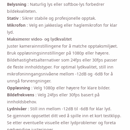
Belysning
: Naturlig lys eller softbox-lys forbedrer
bildekvaliteten.
Ved å merke av for dette alternativet godtar du vår
Stativ
: Sikrer stabile og profesjonelle opptak.
personvernerklæring
.
Mikrofon
: Velg en jakkeslag eller haglemikrofon for klar
lyd.
Maksimerer video- og lydkvalitet
Sende
Juster kamerainnstillingene for å matche opptaksmiljøet.
Bruk oppløsningsinnstillinger på 1080p eller høyere.
Bildehastighetsalternativer som 24fps eller 30fps passer
de fleste innholdstyper. For optimal lydkvalitet, still inn
mikrofoninngangsnivåene mellom -12dB og -6dB for å
unngå forvrengninger.
Oppløsning
: Velg 1080p eller høyere for klare bilder.
Bildefrekvens
: Velg 24fps eller 30fps basert på
innholdsbehov.
Lydnivåer
: Still inn mellom -12dB til -6dB for klar lyd.
Se gjennom oppsettet ditt ved å spille inn et kort testklipp.
Se etter eventuelle visuelle eller lydproblemer og foreta
nødvendige justeringer.