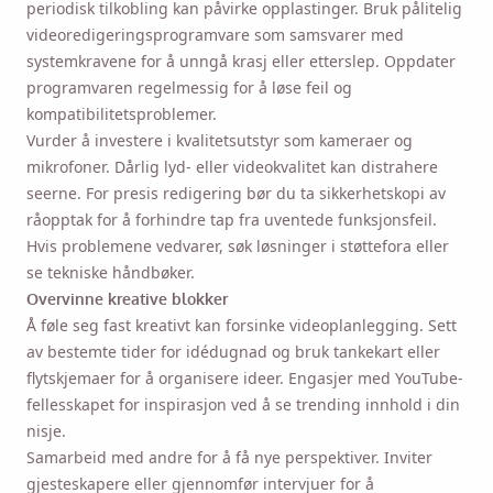
periodisk tilkobling kan påvirke opplastinger. Bruk pålitelig
videoredigeringsprogramvare som samsvarer med
systemkravene for å unngå krasj eller etterslep. Oppdater
programvaren regelmessig for å løse feil og
kompatibilitetsproblemer.
Vurder å investere i kvalitetsutstyr som kameraer og
mikrofoner. Dårlig lyd- eller videokvalitet kan distrahere
seerne. For presis redigering bør du ta sikkerhetskopi av
råopptak for å forhindre tap fra uventede funksjonsfeil.
Hvis problemene vedvarer, søk løsninger i støttefora eller
se tekniske håndbøker.
Overvinne kreative blokker
Å føle seg fast kreativt kan forsinke videoplanlegging. Sett
av bestemte tider for idédugnad og bruk tankekart eller
flytskjemaer for å organisere ideer. Engasjer med YouTube-
fellesskapet for inspirasjon ved å se trending innhold i din
nisje.
Samarbeid med andre for å få nye perspektiver. Inviter
gjesteskapere eller gjennomfør intervjuer for å