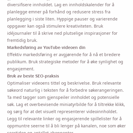
diversifisere innholdet. Lag en innholdskalender for å
planlegge emner på forhånd og redusere stress fra
planlegging i siste liten. Hyppige pauser og varierende
oppgaver kan også stimulere kreativiteten. Bruk
idéjournaler til å skrive ned plutselige inspirasjoner for
fremtidig bruk.
Markedsføring av YouTube-videoen din
Effektiv markedsføring er avgjørende for å nå et bredere
publikum. Bruk strategiske metoder for å øke synlighet og
engasjement.
Bruk av beste SEO-praksis
Optimaliser videoens tittel og beskrivelse. Bruk relevante
søkeord naturlig i teksten for å forbedre søkerangeringen.
Ta med tagger som gjenspeiler innholdet og potensielle
søk. Lag et overbevisende miniatyrbilde for å tiltrekke klikk,
og sørg for at det visuelt representerer videoinnholdet.
Legg til relevante linker og engasjerende spillelister for å
oppmuntre seerne til å bli lenger på kanalen, noe som øker
seertiden og antallet abonnenter.