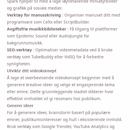
Spark hjelper til med å lage iøynefallende miniatyrbilder
og grafikk på sosiale medier.
Verktøy for manusskriving
: Organiser manuset ditt med
programvare som Celtx eller ScriptBuilder.
Avgiftsfrie musikkbiblioteker
: Få tilgang til plattformer
som Epidemic Sound eller AudioJungle for
bakgrunnsmusikk.
SEO-verktøy
: Optimaliser videometadata ved å bruke
verktøy som TubeBuddy eller VidIQ for å forbedre
synligheten.
Utvikle ditt videokonsept
Å lage et overbevisende videokonsept begynner med å
generere kreative ideer og velge et engasjerende tema
eller emne. Dette grunnleggende stadiet dikterer hvor
effektivt innholdet vil gi resonans hos publikum.
Generer ideer
For å generere ideer, brainstorm basert på populære
emner, publikumsinteresser og hull i eksisterende innhold.
Bruk verktøy som Google Trender, YouTube Analytics og