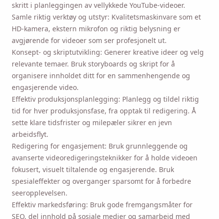
skritt i planleggingen av vellykkede YouTube-videoer.
Samle riktig verktøy og utstyr: Kvalitetsmaskinvare som et
HD-kamera, ekstern mikrofon og riktig belysning er
avgjørende for videoer som ser profesjonelt ut.
Konsept- og skriptutvikling: Generer kreative ideer og velg
relevante temaer. Bruk storyboards og skript for å
organisere innholdet ditt for en sammenhengende og
engasjerende video.
Effektiv produksjonsplanlegging: Planlegg og tildel riktig
tid for hver produksjonsfase, fra opptak til redigering. Å
sette klare tidsfrister og milepæler sikrer en jevn
arbeidsflyt.
Redigering for engasjement: Bruk grunnleggende og
avanserte videoredigeringsteknikker for å holde videoen
fokusert, visuelt tiltalende og engasjerende. Bruk
spesialeffekter og overganger sparsomt for å forbedre
seeropplevelsen.
Effektiv markedsføring: Bruk gode fremgangsmåter for
SEO, del innhold på sosiale medier og samarbeid med