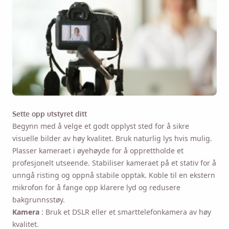
Minn meg på 🔔
Sette opp utstyret ditt
Send deg selv en påminnelse om å laste ned
Begynn med å velge et godt opplyst sted for å sikre
Viddly når du er tilbake på MacOS eller
visuelle bilder av høy kvalitet. Bruk naturlig lys hvis mulig.
Windows PC.
Plasser kameraet i øyehøyde for å opprettholde et
profesjonelt utseende. Stabiliser kameraet på et stativ for å
unngå risting og oppnå stabile opptak. Koble til en ekstern
Name
mikrofon for å fange opp klarere lyd og redusere
bakgrunnsstøy.
Kamera
: Bruk et DSLR eller et smarttelefonkamera av høy
Email
kvalitet.