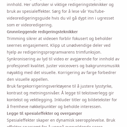
innhold. Her utforsker vi viktige redigeringsteknikker og
bruk av spesialeffekter. Sørg for å lese vår YouTube-
videoredigeringsguide hvis du vil gå dypt inn i ugresset
som er videoredigering.
Grunnleggende redigeringsteknikker
Trimming sikrer at videoen forblir fokusert og beholder
seernes engasjement. Klipp ut unødvendige deler ved
hjelp av redigeringsprogramvarens trimfunksjon.
Synkronisering av lyd til video er avgjørende for innhold av
profesjonell kvalitet. Juster voiceovers og bakgrunnsmusikk
nøyaktig med det visuelle. Korrigering av farge forbedrer
den visuelle appellen.
Bruk
fargekorrigeringsverktøyene
til å justere lysstyrke,
kontrast og metningsnivåer. Å legge til tekstoverlegg gir
kontekst og vektlegging. Inkluder titler og bildetekster for
å fremheve nøkkelpunkter og beholde interessen.
Legge til spesialeffekter og overganger
Spesialeffekter skaper en dynamisk seeropplevelse. Bruk
effekter sparsomt for å unngå overveldende seere.