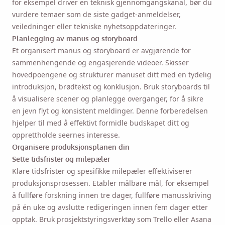
for eksempel driver en teknisk gjennomgangskanal, bør du
vurdere temaer som de siste gadget-anmeldelser,
veiledninger eller tekniske nyhetsoppdateringer.
Planlegging av manus og storyboard
Et organisert manus og storyboard er avgjørende for
sammenhengende og engasjerende videoer.
Skisser
hovedpoengene og strukturer manuset ditt
med en tydelig
introduksjon, brødtekst og konklusjon. Bruk storyboards til
å visualisere scener og planlegge overganger, for å sikre
en jevn flyt og konsistent meldinger. Denne forberedelsen
hjelper til med å effektivt formidle budskapet ditt og
opprettholde seernes interesse.
Organisere produksjonsplanen din
Sette tidsfrister og milepæler
Klare tidsfrister og spesifikke milepæler effektiviserer
produksjonsprosessen. Etabler målbare mål, for eksempel
å fullføre forskning innen tre dager, fullføre manusskriving
på én uke og avslutte redigeringen innen fem dager etter
opptak. Bruk prosjektstyringsverktøy som Trello eller Asana