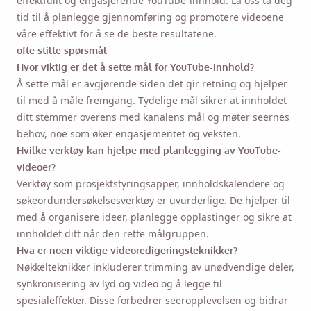
effektfullt og engasjerende YouTube-innhold. La oss ta deg
tid til å planlegge gjennomføring og promotere videoene
våre effektivt for å se de beste resultatene.
ofte stilte spørsmål
Hvor viktig er det å sette mål for YouTube-innhold?
Å sette mål er avgjørende siden det gir retning og hjelper
til med å måle fremgang. Tydelige mål sikrer at innholdet
ditt stemmer overens med kanalens mål og møter seernes
behov, noe som øker engasjementet og veksten.
Hvilke verktøy kan hjelpe med planlegging av YouTube-
videoer?
Verktøy som prosjektstyringsapper, innholdskalendere og
søkeordundersøkelsesverktøy er uvurderlige. De hjelper til
med å organisere ideer, planlegge opplastinger og sikre at
innholdet ditt når den rette målgruppen.
Hva er noen viktige videoredigeringsteknikker?
Nøkkelteknikker inkluderer trimming av unødvendige deler,
synkronisering av lyd og video og å legge til
spesialeffekter. Disse forbedrer seeropplevelsen og bidrar