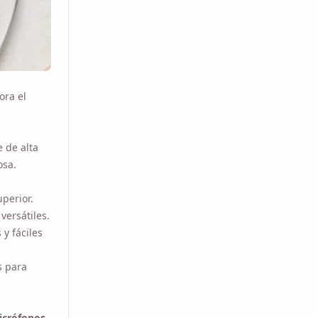
 el
de alta
sa.
erior.
ersátiles.
y fáciles
 para
rófonos
Los