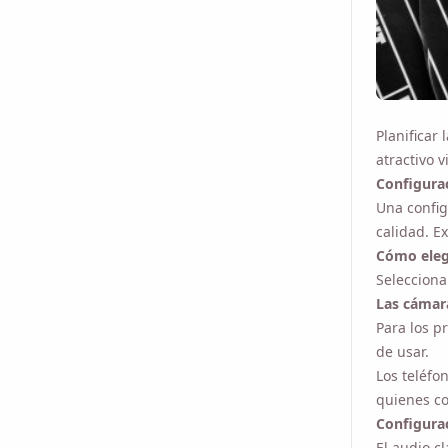
Email
Planificar 
Al marcar esta opci
atractivo v
Configurac
Una config
calidad. E
Cómo eleg
Selecciona
Las cámar
Para los pr
de usar.
Los teléfo
quienes c
Configurac
El audio c
externos
c