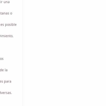
anas o use
s posible
imiento.
s aspectos
 la tarde)
 para aislar
versas.