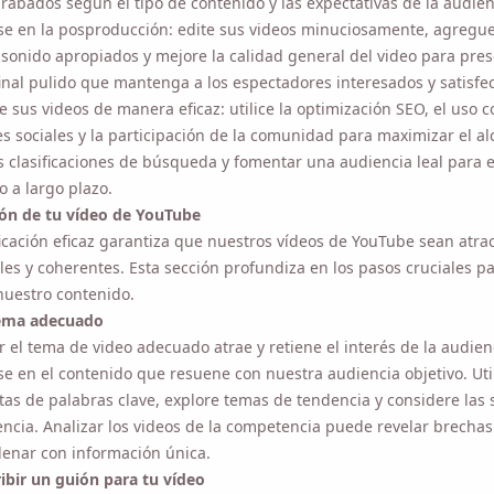
 sonido apropiados y mejore la calidad general del video para prese
inal pulido que mantenga a los espectadores interesados ​​y satisfec
 sus videos de manera eficaz: utilice la optimización SEO, el uso c
es sociales y la participación de la comunidad para maximizar el alc
s clasificaciones de búsqueda y fomentar una audiencia leal para el 
zo.
ión de tu vídeo de YouTube
icación eficaz garantiza que nuestros vídeos de YouTube sean atract
les y coherentes. Esta sección profundiza en los pasos cruciales pa
nuestro contenido.
tema adecuado
r el
tema de video adecuado
atrae y retiene el interés de la audienci
e en el contenido que resuene con nuestra audiencia objetivo. Utili
as de palabras clave, explore temas de tendencia y considere las so
encia. Analizar los videos de la competencia puede revelar brechas 
enar con información única.
bir un guión para tu vídeo
ción de un guion proporciona estructura y claridad. Empiece por res
ncipales y asegúrese de que cada sección transicione sin problemas