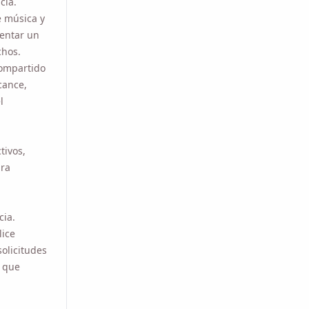
ntar un
hos.
ompartido
ance,
crecimiento
ivos,
ra
a.
ce
licitudes
que
umir los
. Escriba