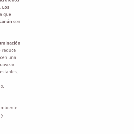
a que
añón
son
minación
educe las
 una
avizan las
les, lo
, haciendo
mbiente de
teriores y
una locación