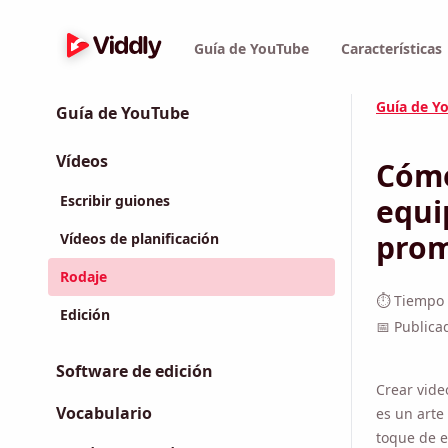
Guía de YouTube
Características
Guía de Y
Guía de YouTube
Vídeos
Cómo
Escribir guiones
equi
Vídeos de planificación
⏱ Tiempo d
Rodaje
📅 Publica
Edición
Crear vide
Software de edición
es un arte
toque de es
Vocabulario
Ya sea qu