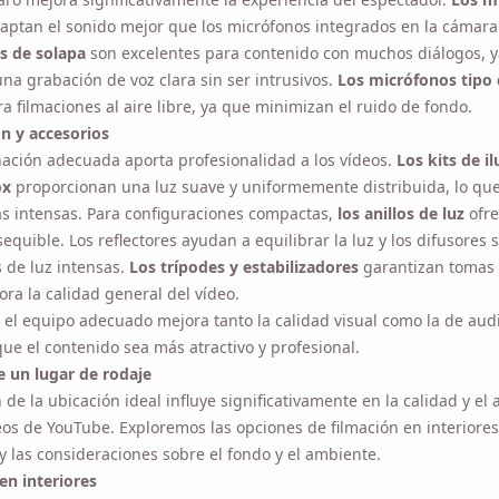
s de solapa
son excelentes para contenido con muchos diálogos, y
na grabación de voz clara sin ser intrusivos.
Los micrófonos tipo c
a filmaciones al aire libre, ya que minimizan el ruido de fondo.
n y accesorios
ación adecuada aporta profesionalidad a los vídeos.
Los kits de ilu
ox
proporcionan una luz suave y uniformemente distribuida, lo que r
tensas. Para configuraciones compactas,
los anillos de luz
ofrecen
equible. Los reflectores ayudan a equilibrar la luz y los difusores su
 luz intensas.
Los trípodes y estabilizadores
garantizan tomas estab
la calidad general del vídeo.
 el equipo adecuado mejora tanto la calidad visual como la de audio
tenido sea más atractivo y profesional.
e un lugar de rodaje
 de la ubicación ideal influye significativamente en la calidad y el a
 de YouTube. Exploremos las opciones de filmación en interiores y ex
eraciones sobre el fondo y el ambiente.
en interiores
n en interiores permite controlar la iluminación y el sonido. Al elegir 
es, concéntrese en lo siguiente: