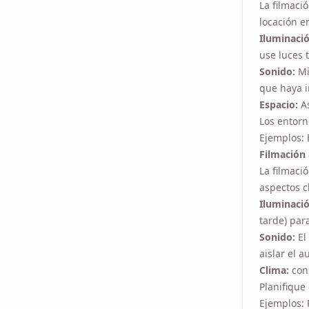
Iluminació
luces tipo 
Sonido:
Mi
que haya i
Espacio:
A
Los entorn
Ejemplos: 
Filmación a
La filmaci
clave inclu
Iluminació
para obten
Sonido:
El
el audio.
Clima:
cons
Planifique
Ejemplos: 