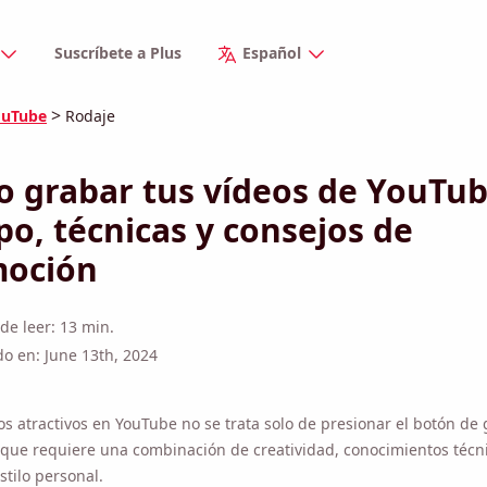
Suscríbete a Plus
Español
>
ouTube
Rodaje
 grabar tus vídeos de YouTube:
po, técnicas y consejos de prom
e leer: 13 min.
do en: June 13th, 2024
os atractivos en YouTube no se trata solo de presionar el botón de g
 que requiere una combinación de creatividad, conocimientos técnic
tilo personal.
e seamos creadores experimentados o recién comenzamos, compren