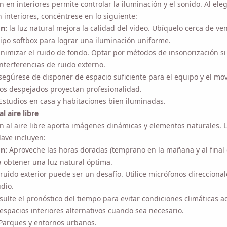
n:
la luz natural mejora la calidad del video. Ubíquelo cerca de vent
softbox para lograr una iluminación uniforme.
nimizar el ruido de fondo. Optar por métodos de insonorización si e
nterferencias de ruido externo.
segúrese de disponer de espacio suficiente para el equipo y el mov
os despejados proyectan profesionalidad.
Estudios en casa y habitaciones bien iluminadas.
l aire libre
ón al aire libre aporta imágenes dinámicas y elementos naturales. Lo
yen:
n:
Aproveche las horas doradas (temprano en la mañana y al final de
er una luz natural óptima.
 ruido exterior puede ser un desafío. Utilice micrófonos direccionales
ulte el pronóstico del tiempo para evitar condiciones climáticas ad
 espacios interiores alternativos cuando sea necesario.
Parques y entornos urbanos.