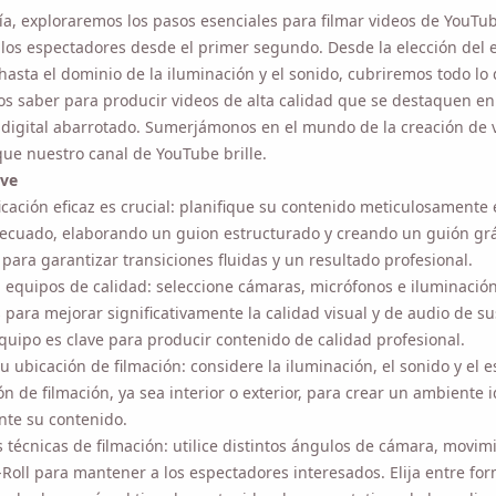
 los espectadores desde el primer segundo. Desde la elección del e
asta el dominio de la iluminación y el sonido, cubriremos todo lo qu
s saber para producir videos de alta calidad que se destaquen en 
igital abarrotado. Sumerjámonos en el mundo de la creación de vid
e nuestro canal de YouTube brille.
ve
cación eficaz es crucial: planifique su contenido meticulosamente eli
ado, elaborando un guion estructurado y creando un guión gráfico
arantizar transiciones fluidas y un resultado profesional.
n equipos de calidad: seleccione cámaras, micrófonos e iluminación
ar significativamente la calidad visual y de audio de sus videos. Un
clave para producir contenido de calidad profesional.
 ubicación de filmación: considere la iluminación, el sonido y el esp
e filmación, ya sea interior o exterior, para crear un ambiente ideal 
te su contenido.
 técnicas de filmación: utilice distintos ángulos de cámara, movimie
-Roll para mantener a los espectadores interesados. Elija entre forma
dos según el tipo de contenido y las expectativas de la audiencia.
e en la posproducción: edite sus videos minuciosamente, agregue 