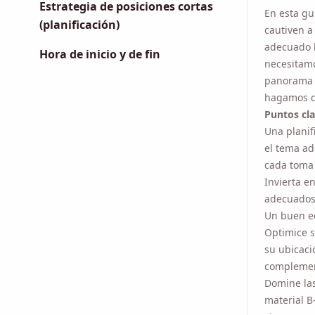
cautiven a
Estrategia de posiciones cortas
adecuado h
(planificación)
necesitamo
Hora de inicio y de fin
panorama d
hagamos qu
Puntos cla
Una planifi
tema adecu
toma para g
Invierta e
para mejor
equipo es 
Optimice su
ubicación d
complemen
Domine las
material B
y pregraba
Concéntres