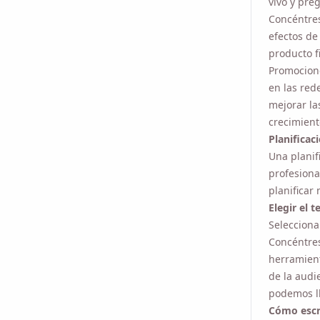
efectos de
producto f
Promocione
en las red
mejorar la
a largo pla
Planificac
Una planif
profesiona
planificar 
Elegir el 
Selecciona
Concéntres
herramient
de la audi
podemos ll
Cómo escri
La elabora
puntos pri