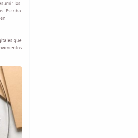
n
tales que
imientos
ar MacOS o PC con