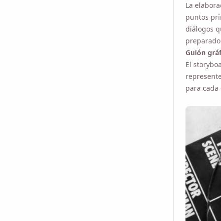
diálogos q
preparado 
Guión gráf
El storyboa
represente
para cada
Envíate un recor
Name