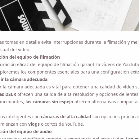
las tomas en detalle evita interrupciones durante la filmación y mejora
ón, acepta nuestra
Política de Privacidad
.
isual del vídeo.
ión del equipo de filmación
Enviar
uración eficaz del equipo de filmación garantiza vídeos de YouTube 
xploremos los componentes esenciales para una configuración exito
ir la cámara adecuada
r la cámara adecuada es vital para obtener una calidad de vídeo sup
as DSLR
ofrecen una salida de alta resolución y opciones de lentes v
incipiantes,
las cámaras sin espejo
ofrecen alternativas compactas 
nos inteligentes con
cámaras de alta calidad
son opciones prácticas
omienzan con
vlogs
o cortos de YouTube.
ión del equipo de audio
laro mejora significativamente la experiencia del espectador.
Los mic
aptan el sonido mejor que los micrófonos integrados en la cámara.