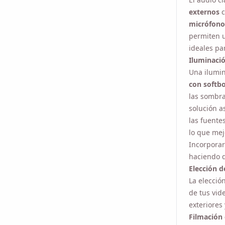
micrófono
permiten u
ideales par
Iluminació
Una ilumin
con softb
sombras in
solución as
fuentes de
que mejora 
Incorporar
que el con
Elección d
La elección
tus videos
las consid
Filmación 
La filmació
en interior