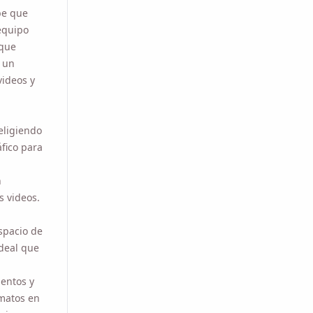
quipo
e
un
eos y
giendo el
 para cada
 adecuados
 buen
acio de su
que
ntos y
tos en vivo
música y